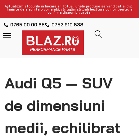
Actualizăm stocurile în fiecare zi! Totuși, unele produse se vând cât ai clipi.
Înainte de a achita o comandă, vă rugăm să luați legătura cu noi, pentru a
confirma disponibilitatea.
0765 00 00 65
0752 910 538
Audi Q5 — SUV
de dimensiuni
medii, echilibrat