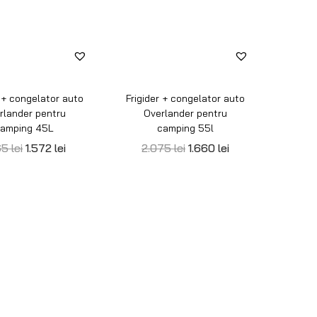
r + congelator auto
Frigider + congelator auto
rlander pentru
Overlander pentru
amping 45L
camping 55l
65
lei
1.572
lei
2.075
lei
1.660
lei