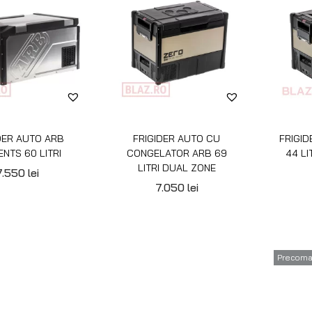
DER AUTO ARB
FRIGIDER AUTO CU
FRIGID
NTS 60 LITRI
CONGELATOR ARB 69
44 LI
LITRI DUAL ZONE
7.550
lei
7.050
lei
Precom