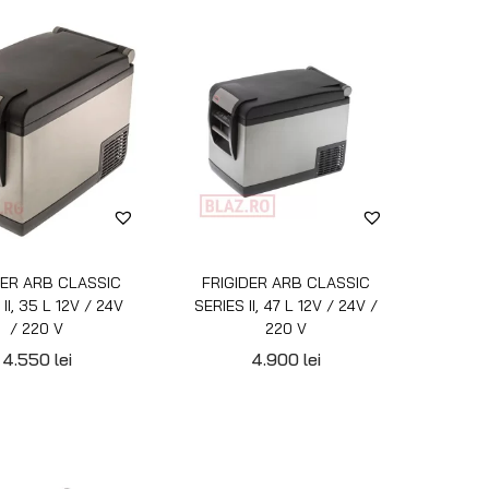
DER ARB CLASSIC
FRIGIDER ARB CLASSIC
II, 35 L 12V / 24V
SERIES II, 47 L 12V / 24V /
/ 220 V
220 V
4.550
lei
4.900
lei