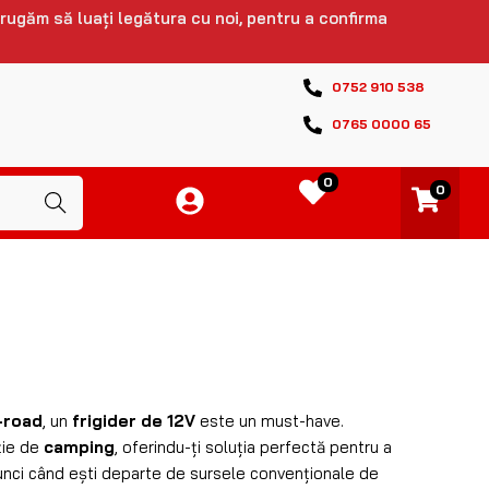
 rugăm să luați legătura cu noi, pentru a confirma
0752 910 538
0765 0000 65
0
0
Caută
-road
, un
frigider de 12V
este un must-have.
ție de
camping
, oferindu-ți soluția perfectă pentru a
atunci când ești departe de sursele convenționale de