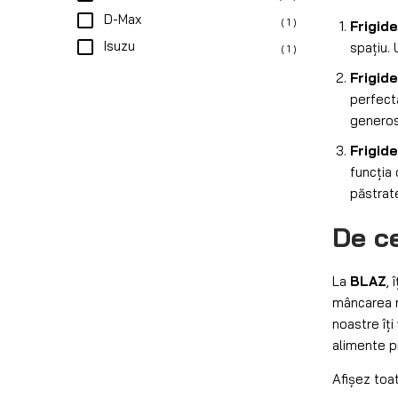
D-Max
( 1 )
Frigid
Isuzu
spațiu.
( 1 )
Frigid
perfect
generos 
Frigid
funcția
păstrat
De c
La
BLAZ
, 
mâncarea 
noastre îț
alimente pr
Afișez toat