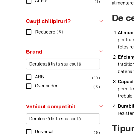
Altele
( 1 )
alimentare
De c
Cauți chilipiruri?
Reducere
Aliment
( 5 )
pentru
folosire
Brand
Eficie
tradițio
bateria 
ARB
( 10 )
Capacit
Overlander
( 5 )
permite 
trebuie 
Vehicul compatibil
Durabi
rezisten
Tipu
Universal
( 9 )