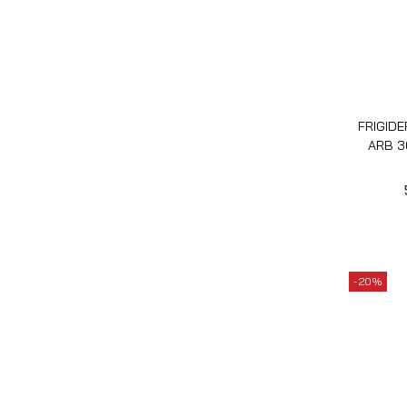
FRIGID
ARB 3
-20%