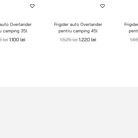
 auto Overlander
Frigider auto Overlander
Frigid
u camping 35l
pentru camping 45l
pent
75
lei
1.100
lei
1.525
lei
1.220
lei
1.6