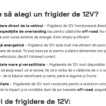
.
e să alegi un
frigider de 12V
?
are direct de la vehicul
– Frigiderul de 12V funcționează direct
expedițiile de overlanding
sau pentru călătoriile
off-road
. Nu 
a unor surse externe de energie. Este simplu și eficient.
nță energetică
– Frigiderul de 12V este mult mai eficient din pun
nale de acasă. Te poți baza pe el pentru a păstra alimentele reci pe
vehiculului, dacă îl folosești corect.
ate mare și versatilitate
– Frigiderele de 12V sunt disponibile î
să alegi exact ce ai nevoie, fie că e vorba de o călătorie de o zi s
– de la băuturi răcoritoare și carne, până la legume și fructe.
litate
– Frigiderele de 12V sunt construite pentru a rezista în cond
te la impact și la condițiile dure de pe traseele
off-road
, asigu
ri de
frigidere de 12V
: