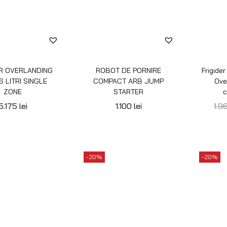
ER OVERLANDING
ROBOT DE PORNIRE
Frigide
6 LITRI SINGLE
COMPACT ARB JUMP
Ove
ZONE
STARTER
c
5.175
lei
1.100
lei
1.9
-20%
-20%