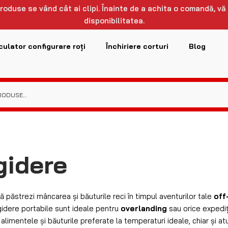
 produse se vând cât ai clipi. Înainte de a achita o comandă, vă
disponibilitatea.
culator configurare roți
Închiriere corturi
Blog
gidere
ă păstrezi mâncarea și băuturile reci în timpul aventurilor tale
off
gidere portabile sunt ideale pentru
overlanding
sau orice expedi
 alimentele și băuturile preferate la temperaturi ideale, chiar și 