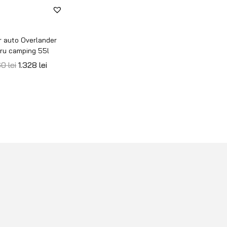
er auto Overlander
ru camping 55l
60
lei
1.328
lei