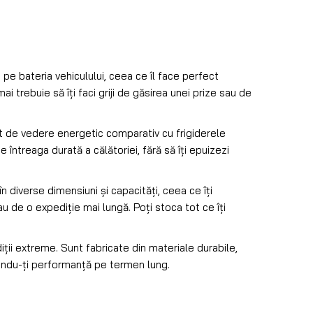
 pe bateria vehiculului, ceea ce îl face perfect
mai trebuie să îți faci griji de găsirea unei prize sau de
ct de vedere energetic comparativ cu frigiderele
 întreaga durată a călătoriei, fără să îți epuizezi
n diverse dimensiuni și capacități, ceea ce îți
au de o expediție mai lungă. Poți stoca tot ce îți
iții extreme. Sunt fabricate din materiale durabile,
rându-ți performanță pe termen lung.