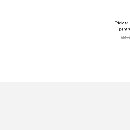
Frigider
pentr
1.3