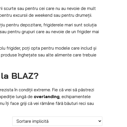
i scurte sau pentru cei care nu au nevoie de mult
 pentru excursii de weekend sau pentru drumeții.
iu pentru depozitare, frigiderele mari sunt soluția
sau pentru grupuri care au nevoie de un frigider mai
lu frigider, poți opta pentru modele care includ și
 produse înghețate sau alte alimente care trebuie
 la
BLAZ
?
 rezista în condiții extreme. Fie că vrei să păstrezi
expediție lungă de
overlanding
, echipamentele
 nu îți face griji că vei rămâne fără băuturi reci sau