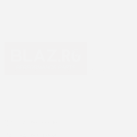
Echipamente premium pentru Off Road 4×4, Overlanding sau
Camping.
+40 765 0000 65
+40 752 910 538
contact@blaz.ro
Luni - Vineri: 09:00 - 17:00