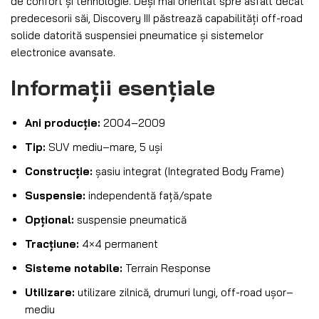
de confort și tehnologie. Deși mai orientat spre asfalt decât
predecesorii săi, Discovery III păstrează capabilități off-road
solide datorită suspensiei pneumatice și sistemelor
electronice avansate.
Informații esențiale
Ani producție:
2004–2009
Tip:
SUV mediu–mare, 5 uși
Construcție:
șasiu integrat (Integrated Body Frame)
Suspensie:
independentă față/spate
Opțional:
suspensie pneumatică
Tracțiune:
4×4 permanent
Sisteme notabile:
Terrain Response
Utilizare:
utilizare zilnică, drumuri lungi, off-road ușor–
mediu