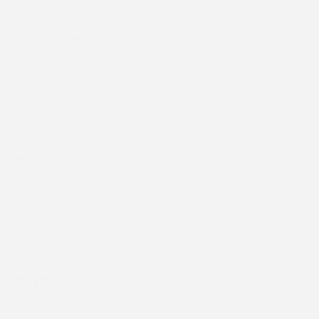
INFORMAȚII
Configurator roți
Instrucțiuni tehnice blocanți ARB
BLAZ
Blog
Contact
PENTRU CLIENȚI
Cont client