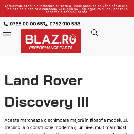
Actualizăm stocurile în fiecare zi! Totuși, unele produse se vând cât ai clipi.
Înainte de a achita o comandă, vă rugăm să luați legătura cu noi, pentru a
confirma disponibilitatea.
0765 00 00 65
0752 910 538
Land Rover
Discovery III
Acesta marchează o schimbare majoră în filosofia modelului,
trecând la o construcție modernă și un nivel mult mai ridicat