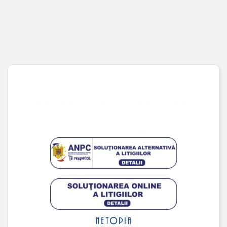
Coș de cumpărături
Pagina de finalizare comandă
Wishlist
URMĂREȘTE-NE PE SOCIAL MEDIA