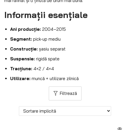
mai rafinat și o ținută de drum mai bună.
Informații esențiale
Ani producție:
2004–2015
Segment:
pick-up mediu
Construcție:
șasiu separat
Suspensie:
rigidă spate
Tracțiune:
4×2 / 4×4
Utilizare:
muncă + utilizare zilnică
Filtrează