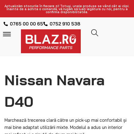
Actualizăm stocurile în fiecare zi! Totuși, unele produse se vând cât ai clipi.
Înainte de a achita o comandă, vă rugăm să luați legătura cu noi, pentru a
confirma disponibilitatea.
0765 00 00 65
0752 910 538
Nissan Navara
D40
Marchează trecerea clară către un pick-up mai confortabil și
mai bine adaptat utilizării mixte. Modelul a adus un interior