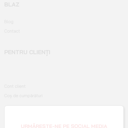
Blog
Contact
PENTRU CLIENȚI
Cont client
Coș de cumpărături
Pagina de finalizare comandă
Wishlist
URMĂREȘTE-NE PE SOCIAL MEDIA