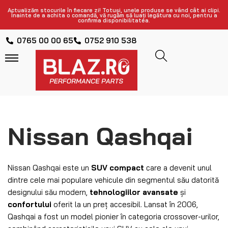
Actualizăm stocurile în fiecare zi! Totuși, unele produse se vând cât ai clipi.
Înainte de a achita o comandă, vă rugăm să luați legătura cu noi, pentru a
confirma disponibilitatea.
0765 00 00 65
0752 910 538
Nissan Qashqai
Nissan Qashqai este un
SUV compact
care a devenit unul
dintre cele mai populare vehicule din segmentul său datorită
designului său modern,
tehnologiilor avansate
și
confortului
oferit la un preț accesibil. Lansat în 2006,
Qashqai a fost un model pionier în categoria crossover-urilor,