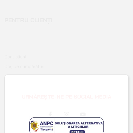
PENTRU CLIENȚI
Cont client
Coș de cumpărături
Pagina de finalizare comandă
Wishlist
URMĂREȘTE-NE PE SOCIAL MEDIA