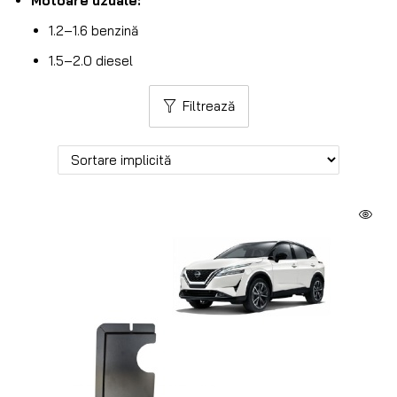
Motoare uzuale:
1.2–1.6 benzină
1.5–2.0 diesel
Filtrează