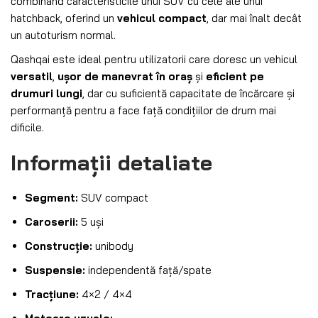
combinând caracteristicile unui SUV cu cele ale unui
hatchback, oferind un
vehicul compact
, dar mai înalt decât
un autoturism normal.
Qashqai este ideal pentru utilizatorii care doresc un vehicul
versatil
,
ușor de manevrat în oraș
și
eficient pe
drumuri lungi
, dar cu suficientă capacitate de încărcare și
performanță pentru a face față condițiilor de drum mai
dificile.
Informații detaliate
Segment:
SUV compact
Caroserii:
5 uși
Construcție:
unibody
Suspensie:
independentă față/spate
Tracțiune:
4×2 / 4×4