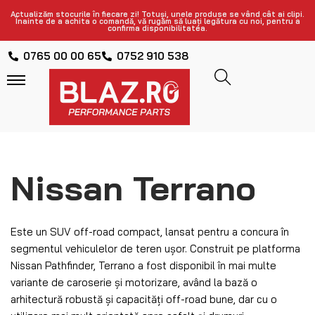
Actualizăm stocurile în fiecare zi! Totuși, unele produse se vând cât ai clipi.
Înainte de a achita o comandă, vă rugăm să luați legătura cu noi, pentru a
confirma disponibilitatea.
0765 00 00 65
0752 910 538
Nissan Terrano
Este un SUV off-road compact, lansat pentru a concura în
segmentul vehiculelor de teren ușor. Construit pe platforma
Nissan Pathfinder, Terrano a fost disponibil în mai multe
variante de caroserie și motorizare, având la bază o
arhitectură robustă și capacități off-road bune, dar cu o