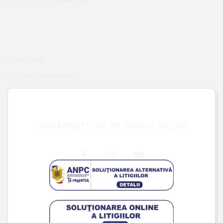
Cont client
Coș de cumpărături
Pagina de finalizare comandă
Wishlist
URMĂREȘTE-NE PE SOCIAL MEDIA