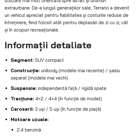
utilizare mai mult orientată spre asfalt și drumuri
extraurbane. De-a lungul generațiilor sale, Terrano a devenit
un vehicul apreciat pentru fiabilitatea și costurile reduse de
întreținere, fiind folosit atât pentru deplasări de zi cu zi, cât
și în scopuri recreaționale.
Informații detaliate
Segment:
SUV compact
Construcție:
unibody (modele mai recente) / șasiu
separat (modele mai vechi)
Suspensie:
independentă față / rigidă spate
Tracțiune:
4×2 / 4×4 (în funcție de model)
Caroserii:
3 uși / 5 uși (în funcție de piață)
Motoare uzuale:
2.4 benzină