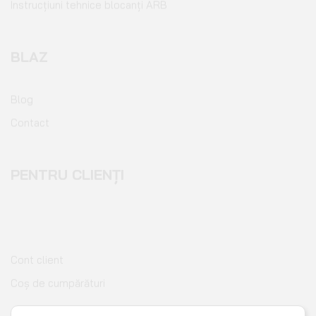
BLAZ
Blog
Contact
PENTRU CLIENȚI
Cont client
Coș de cumpărături
Pagina de finalizare comandă
Wishlist