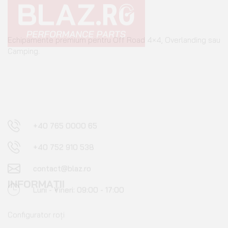
Echipamente premium pentru Off Road 4×4, Overlanding sau
Camping.
+40 765 0000 65
+40 752 910 538
contact@blaz.ro
Luni - Vineri: 09:00 - 17:00
INFORMAȚII
Configurator roți
Instrucțiuni tehnice blocanți ARB