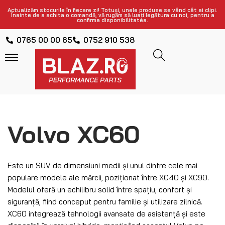
Actualizăm stocurile în fiecare zi! Totuși, unele produse se vând cât ai clipi.
Înainte de a achita o comandă, vă rugăm să luați legătura cu noi, pentru a
confirma disponibilitatea.
0765 00 00 65
0752 910 538
Volvo XC60
Este un SUV de dimensiuni medii și unul dintre cele mai
populare modele ale mărcii, poziționat între XC40 și XC90.
Modelul oferă un echilibru solid între spațiu, confort și
siguranță, fiind conceput pentru familie și utilizare zilnică.
XC60 integrează tehnologii avansate de asistență și este