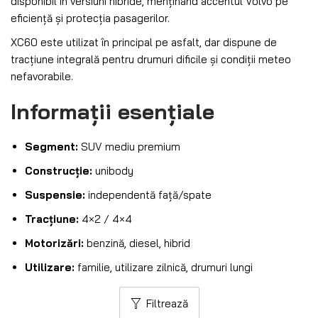
disponibil în versiuni hibride, menținând accentul Volvo pe
eficiență și protecția pasagerilor.
XC60 este utilizat în principal pe asfalt, dar dispune de
tracțiune integrală pentru drumuri dificile și condiții meteo
nefavorabile.
Informații esențiale
Segment:
SUV mediu premium
Construcție:
unibody
Suspensie:
independentă față/spate
Tracțiune:
4×2 / 4×4
Motorizări:
benzină, diesel, hibrid
Utilizare:
familie, utilizare zilnică, drumuri lungi
Filtrează