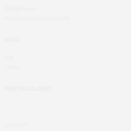
Configurator roți
Instrucțiuni tehnice blocanți ARB
BLAZ
Blog
Contact
PENTRU CLIENȚI
Cont client
Coș de cumpărături
Pagina de finalizare comandă