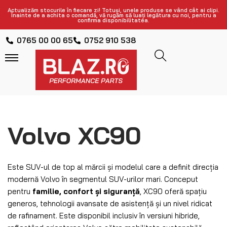
Actualizăm stocurile în fiecare zi! Totuși, unele produse se vând cât ai clipi.
Înainte de a achita o comandă, vă rugăm să luați legătura cu noi, pentru a
confirma disponibilitatea.
0765 00 00 65
0752 910 538
Volvo XC90
Este SUV-ul de top al mărcii și modelul care a definit direcția
modernă Volvo în segmentul SUV-urilor mari. Conceput
pentru
familie, confort și siguranță
, XC90 oferă spațiu
generos, tehnologii avansate de asistență și un nivel ridicat
de rafinament. Este disponibil inclusiv în versiuni hibride,