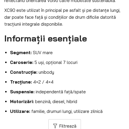
reflectând orientarea Volvo către mobilitate sustenabilă.
XC90 este utilizat în principal pe asfalt și pe distanțe lungi,
dar poate face față și condițiilor de drum dificile datorită
tracțiunii integrale disponibile.
Informații esențiale
Segment:
SUV mare
Caroserie:
5 uși, opțional 7 locuri
Construcție:
unibody
Tracțiune:
4×2 / 4×4
Suspensie:
independentă față/spate
Motorizări:
benzină, diesel, hibrid
Utilizare:
familie, drumuri lungi, utilizare zilnică
Filtrează