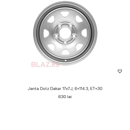
Echipamente premium pentru Off Road 4×4, Overlanding sau
Camping.