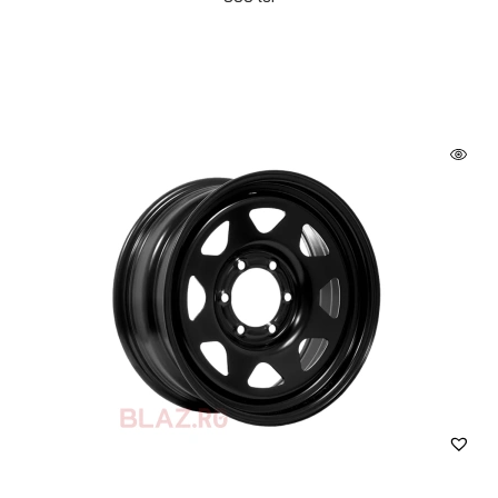
Janta Dotz Dakar 16x7J, 5×165,1, ET+8
500
lei