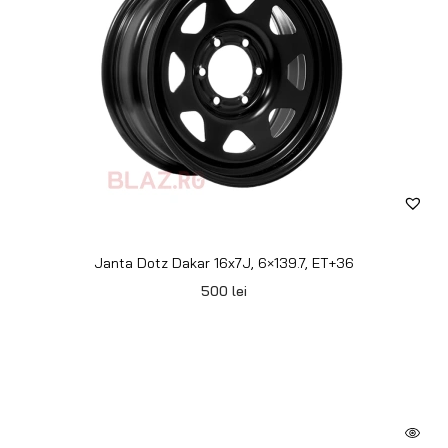
Janta Dotz Dakar 17x7J, 6×114.3, ET+30
630
lei