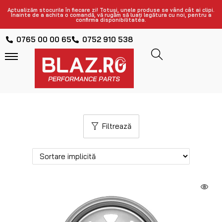
Jantă Dotz Dakar 15x7J, 6×114.3, ET+12
455
lei