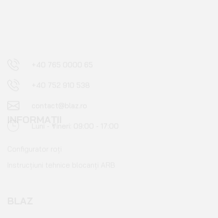
Blog
Contact
PENTRU CLIENȚI
Cont client
Coș de cumpărături
Pagina de finalizare comandă
Wishlist
URMĂREȘTE-NE PE SOCIAL MEDIA