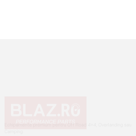
+40 765 0000 65
+40 752 910 538
contact@blaz.ro
Luni - Vineri: 09:00 - 17:00
INFORMAȚII
Configurator roți
Instrucțiuni tehnice blocanți ARB
BLAZ