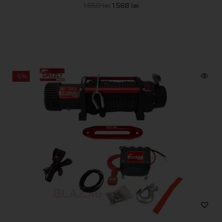
1.650
lei
1.568
lei
-5%