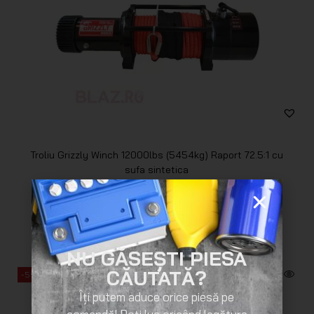
Troliu Grizzly Winch 12000lbs (5454kg) Raport 72.5:1 cu
sufa sintetica
3.155
lei
2.997
lei
NU GĂSEȘTI PIESA
CĂUTATĂ?
-5%
Îți putem aduce orice piesă pe