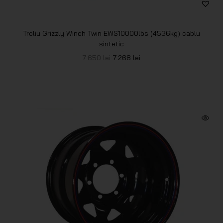
Troliu Grizzly Winch Twin EWS10000lbs (4536kg) cablu
sintetic
7.650
lei
7.268
lei