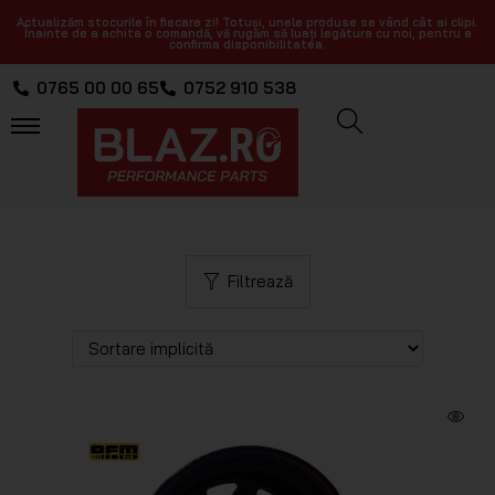
Actualizăm stocurile în fiecare zi! Totuși, unele produse se vând cât ai clipi.
Înainte de a achita o comandă, vă rugăm să luați legătura cu noi, pentru a
confirma disponibilitatea.
0765 00 00 65
0752 910 538
Filtrează