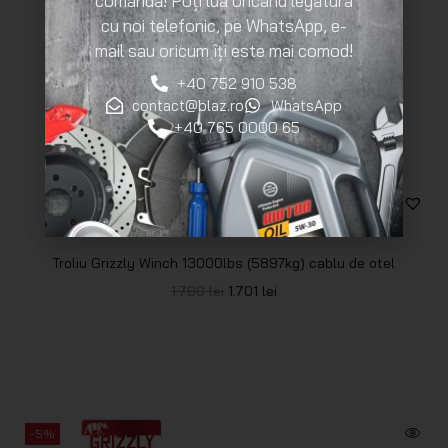
comandă! Poți lua oricând legătura
cu noi telefonic, pe WhatsApp, e-
mail sau oricum îți este mai comod!
+40 752 910 538
contact@blaz.ro
WhatsApp
+40 765 0000 65
Troliu Grizzly Winch 13000lbs (5897kg) cablu de otel
1.790
lei
1.701
lei
-5%