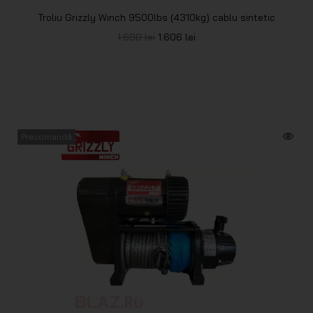
Troliu Grizzly Winch 9500lbs (4310kg) cablu sintetic
1.690
lei
1.606
lei
Precomandă