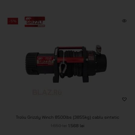
-5%
Troliu Grizzly Winch 8500lbs (3855kg) cablu sintetic
1.650
lei
1.568
lei