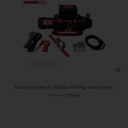
Troliu Grizzly Winch 13000lbs (5897kg) cablu sintetic
1.850
lei
1.758
lei