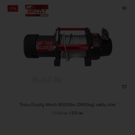
-5%
Troliu Grizzly Winch 8500lbs (3855kg) cablu otel
1.590
lei
1.511
lei