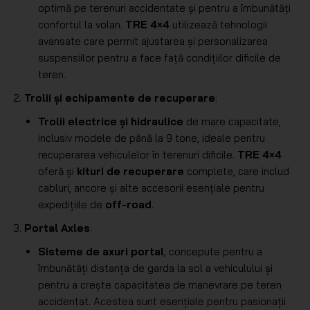
optimă pe terenuri accidentate și pentru a îmbunătăți
confortul la volan.
TRE 4×4
utilizează tehnologii
avansate care permit ajustarea și personalizarea
suspensiilor pentru a face față condițiilor dificile de
teren.
Trolii și echipamente de recuperare
:
Trolii electrice și hidraulice
de mare capacitate,
inclusiv modele de până la 9 tone, ideale pentru
recuperarea vehiculelor în terenuri dificile.
TRE 4×4
oferă și
kituri de recuperare
complete, care includ
cabluri, ancore și alte accesorii esențiale pentru
expedițiile de
off-road
.
Portal Axles
:
Sisteme de axuri portal
, concepute pentru a
îmbunătăți distanța de garda la sol a vehiculului și
pentru a crește capacitatea de manevrare pe teren
accidentat. Acestea sunt esențiale pentru pasionații