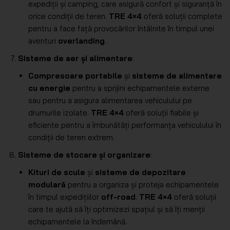
expediții și camping, care asigură confort și siguranță în
orice condiții de teren.
TRE 4×4
oferă soluții complete
pentru a face față provocărilor întâlnite în timpul unei
aventuri
overlanding
.
Sisteme de aer și alimentare
:
Compresoare portabile
și
sisteme de alimentare
cu energie
pentru a sprijini echipamentele externe
sau pentru a asigura alimentarea vehiculului pe
drumurile izolate.
TRE 4×4
oferă soluții fiabile și
eficiente pentru a îmbunătăți performanța vehiculului în
condiții de teren extrem.
Sisteme de stocare și organizare
:
Kituri de scule
și
sisteme de depozitare
modulară
pentru a organiza și proteja echipamentele
în timpul expedițiilor
off-road
.
TRE 4×4
oferă soluții
care te ajută să îți optimizezi spațiul și să îți menții
echipamentele la îndemână.