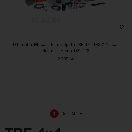
Diferential Blocabil Punte Spate TRE 4×4 TR201 Nissan
Navara, Terrano, D21,D22
2.985
lei
1
2
3
»