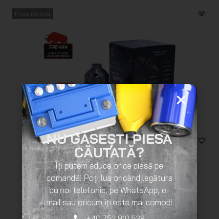
Precomandă
NU GĂSEȘTI PIESA
CĂUTATĂ?
Îți putem aduce orice piesă pe
Diferential Blocabil Punte Spate TRE 4×4 TR100 Jeep
comandă! Poți lua oricând legătura
2.985
lei
cu noi telefonic, pe WhatsApp, e-
mail sau oricum îți este mai comod!
+40 752 910 538