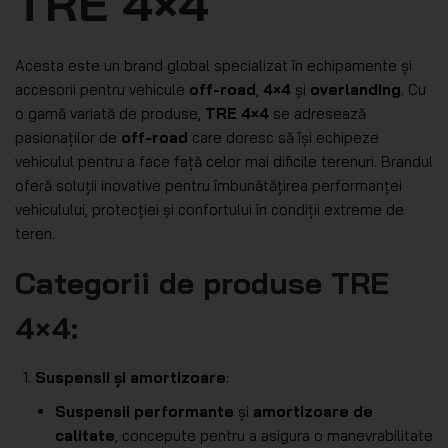
TRE 4×4
Acesta este un brand global specializat în echipamente și
accesorii pentru vehicule
off-road
,
4×4
și
overlanding
. Cu
o gamă variată de produse,
TRE 4×4
se adresează
pasionaților de
off-road
care doresc să își echipeze
vehiculul pentru a face față celor mai dificile terenuri. Brandul
oferă soluții inovative pentru îmbunătățirea performanței
vehiculului, protecției și confortului în condiții extreme de
teren.
Categorii de produse
TRE
4×4
:
Suspensii și amortizoare
:
Suspensii performante
și
amortizoare de
calitate
, concepute pentru a asigura o manevrabilitate