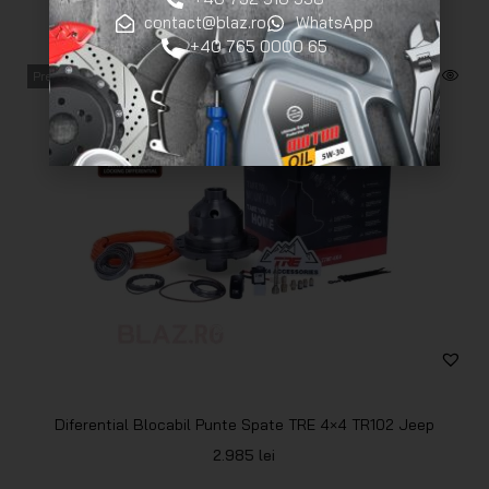
contact@blaz.ro
WhatsApp
+40 765 0000 65
Precomandă
Diferential Blocabil Punte Spate TRE 4×4 TR102 Jeep
2.985
lei