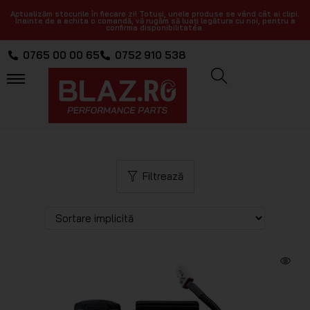
Actualizăm stocurile în fiecare zi! Totuși, unele produse se vând cât ai clipi.
Înainte de a achita o comandă, vă rugăm să luați legătura cu noi, pentru a
confirma disponibilitatea.
0765 00 00 65
0752 910 538
Filtrează