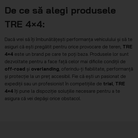
De ce să alegi produsele
TRE 4×4
:
Dacă vrei să îți îmbunătățești performanța vehiculului și să te
asiguri că ești pregătit pentru orice provocare de teren,
TRE
4×4
este un brand pe care te poți baza. Produsele lor sunt
dezvoltate pentru a face față celor mai dificile condiții de
off-road
și
overlanding
, oferindu-ți fiabilitate, performanță
și protecție la un preț accesibil. Fie că ești un pasionat de
expediții sau un profesionist în competițiile de
trial
,
TRE
4×4
îți pune la dispoziție soluțiile necesare pentru a te
asigura că vei depăși orice obstacol.