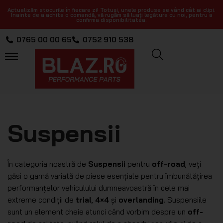
Actualizăm stocurile în fiecare zi! Totuși, unele produse se vând cât ai clipi.
Înainte de a achita o comandă, vă rugăm să luați legătura cu noi, pentru a
confirma disponibilitatea.
0765 00 00 65
0752 910 538
Suspensii
În categoria noastră de
Suspensii
pentru
off-road
, veți
găsi o gamă variată de piese esențiale pentru îmbunătățirea
performanțelor vehiculului dumneavoastră în cele mai
extreme condiții de
trial
,
4×4
și
overlanding
. Suspensiile
sunt un element cheie atunci când vorbim despre un
off-