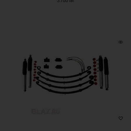
3.700
lei