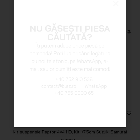
NU GĂSEȘTI PIESA
CĂUTATĂ?
Îți putem aduce orice piesă pe
comandă! Poți lua oricând legătura
cu noi telefonic, pe WhatsApp, e-
mail sau oricum îți este mai comod!
+40 752 910 538
contact@blaz.ro
WhatsApp
+40 765 0000 65
Kit suspensie Raptor 4×4 HD, Kit +7.5cm Suzuki Samurai