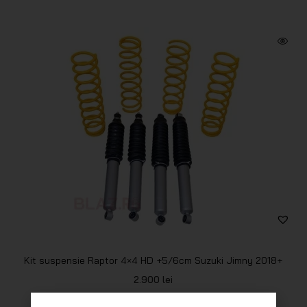
Kit suspensie Raptor 4×4 HD +5/6cm Suzuki Jimny 2018+
2.900
lei