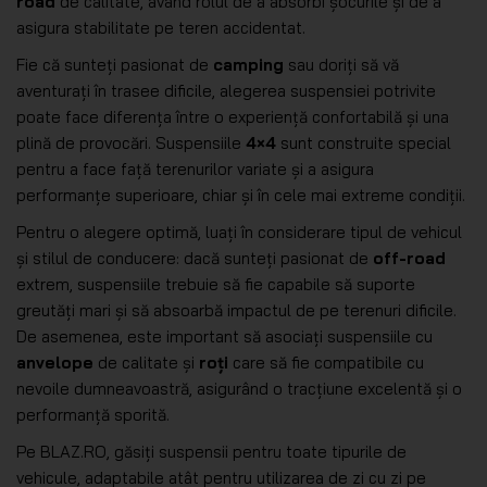
road
de calitate, având rolul de a absorbi șocurile și de a
asigura stabilitate pe teren accidentat.
Fie că sunteți pasionat de
camping
sau doriți să vă
aventurați în trasee dificile, alegerea suspensiei potrivite
poate face diferența între o experiență confortabilă și una
plină de provocări. Suspensiile
4×4
sunt construite special
pentru a face față terenurilor variate și a asigura
performanțe superioare, chiar și în cele mai extreme condiții.
Pentru o alegere optimă, luați în considerare tipul de vehicul
și stilul de conducere: dacă sunteți pasionat de
off-road
extrem, suspensiile trebuie să fie capabile să suporte
greutăți mari și să absoarbă impactul de pe terenuri dificile.
De asemenea, este important să asociați suspensiile cu
anvelope
de calitate și
roți
care să fie compatibile cu
nevoile dumneavoastră, asigurând o tracțiune excelentă și o
performanță sporită.
Pe BLAZ.RO, găsiți suspensii pentru toate tipurile de
vehicule, adaptabile atât pentru utilizarea de zi cu zi pe