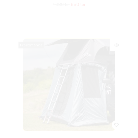
Suspensii Dacia
Suspensii Ford
Suspensii Suzuki
Suspensii Mitsubishi
Suspensii Land Rover
VEZI TOATE SUSPENSIILE