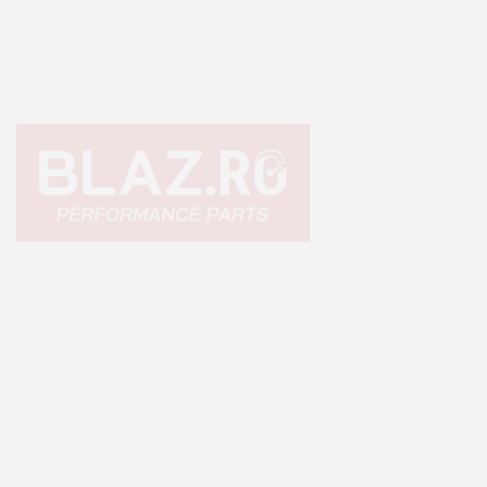
Echipamente premium pentru Off Road 4×4, Overlanding sau
Camping.
+40 765 0000 65
+40 752 910 538
contact@blaz.ro
Luni - Vineri: 09:00 - 17:00
INFORMAȚII