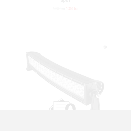
Obține avantaje de membru! Pe lângă asta, vei afla primul de
toate reducerile noastre sau de campaniile pe care le vom
avea pentru piese de turisme, piese și accesorii pentru
offroad, echipament de camping sau overlanding.
ABONEAZĂ-MĂ
Prin abonare accepți
Politica de confidențialitate