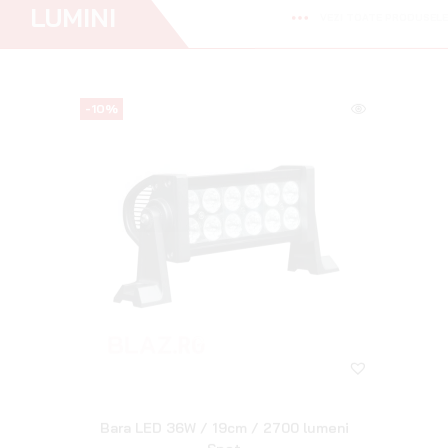
Proiector LED Osram Cube MX85-SP
Spot
495
lei
395
lei
NEWSLETTER:
ABONEAZĂ-TE LA BLAZ.RO
ȘI
OBȚINE CELE MAI NOI OFERTE