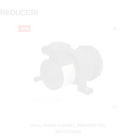
Navigator GPS Garmin Tread SxS Edition 8
inch
7.200
lei
6.800
lei
SUSPENSII
VEZI TOATE PRODUSELE
Suspensii Toyota
Suspensii Jeep
Suspensii Nissan
Suspensii Volkswagen