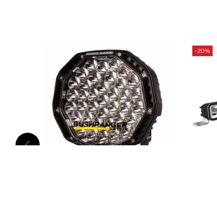
-20%
PROIECTOR BUSHRANGER
Bara 
NIGHTHAWK VLI 9″
1.900
lei