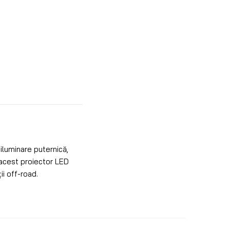
iluminare puternică,
, acest proiector LED
ii off-road.