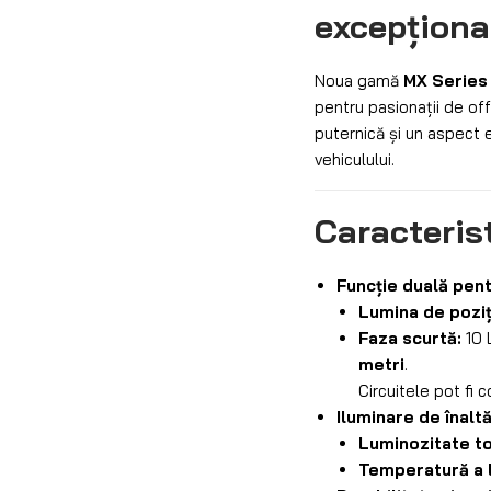
excepționa
Noua gamă
MX Series
pentru pasionații de of
puternică și un aspect es
vehiculului.
Caracterist
Funcție duală pent
Lumina de poziț
Faza scurtă:
10 
metri
.
Circuitele pot fi c
Iluminare de înalt
Luminozitate to
Temperatură a l