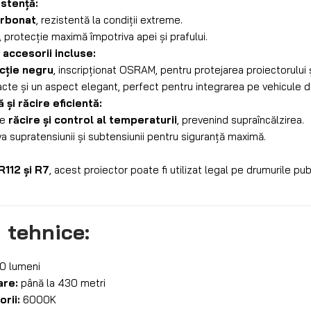
istență:
arbonat
, rezistentă la condiții extreme.
, protecție maximă împotriva apei și prafului.
accesorii incluse:
cție negru
, inscripționat OSRAM, pentru protejarea proiectorului ș
te și un aspect elegant, perfect pentru integrarea pe vehicule d
și răcire eficientă:
de
răcire și control al temperaturii
, prevenind supraîncălzirea.
a supratensiunii și subtensiunii pentru siguranță maximă.
R112 și R7
, acest proiector poate fi utilizat legal pe drumurile pu
i tehnice:
 lumeni
are:
până la 430 metri
rii:
6000K