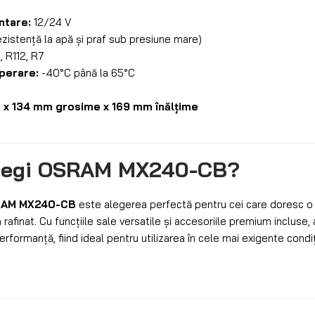
ntare:
12/24 V
zistență la apă și praf sub presiune mare)
 R112, R7
perare:
-40°C până la 65°C
 x 134 mm grosime x 169 mm înălțime
alegi OSRAM MX240-CB?
SRAM MX240-CB
este alegerea perfectă pentru cei care doresc o 
n rafinat. Cu funcțiile sale versatile și accesoriile premium incluse
performanță, fiind ideal pentru utilizarea în cele mai exigente condiț