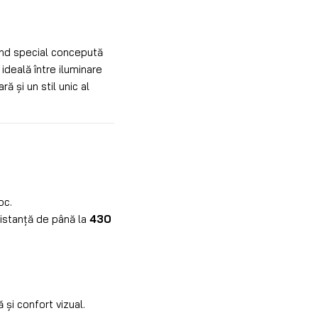
ind special concepută
ideală între iluminare
ă și un stil unic al
oc.
distanță de până la
430
 și confort vizual.