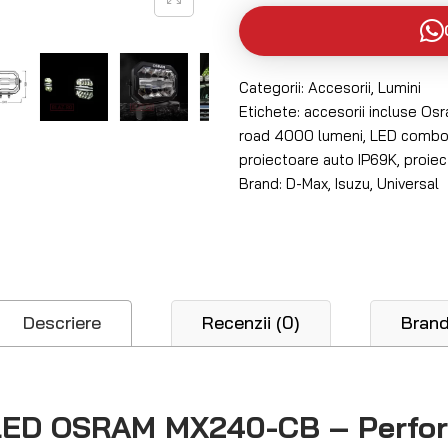
Categorii:
Accesorii
,
Lumini
Etichete:
accesorii incluse Os
road 4000 lumeni
,
LED combo
proiectoare auto IP69K
,
proie
Brand:
D-Max
,
Isuzu
,
Universal
Descriere
Recenzii (0)
Bran
 LED OSRAM MX240-CB – Perfo