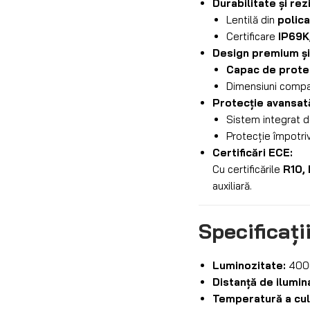
Durabilitate și rez
Lentilă din
polic
Certificare
IP69K
Design premium și 
Capac de prote
Dimensiuni compac
Protecție avansată 
Sistem integrat 
Protecție împotriv
Certificări ECE:
Cu certificările
R10, 
auxiliară.
Specificați
Luminozitate:
4000
Distanță de ilumin
Temperatură a culo