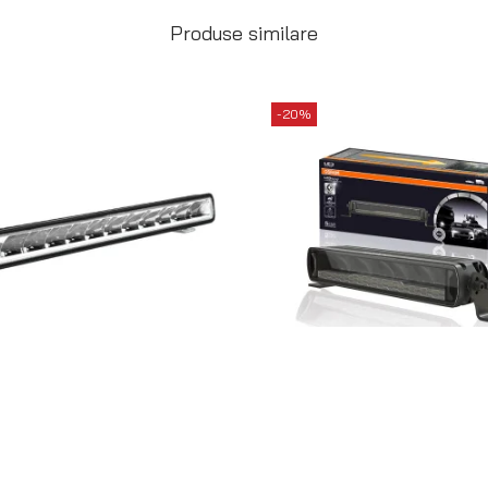
Produse similare
-20%
LED Osram SX500-CB Combo
Bara LED Osram MX250-CB
1.390
lei
1.110
lei
1.445
lei
1.155
lei