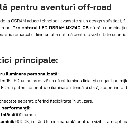
lă pentru aventuri off-road
de la OSRAM aduce tehnologii avansate și un design sofisticat, fi
f-road.
Proiectorul LED OSRAM MX240-CB
oferă o combinație 
tetic remarcabil, fiind soluția optimă pentru o vizibilitate superioar
ici principale:
ru iluminare personalizată:
ie:
16 LED-uri ce creează un efect luminos liniar și elegant pe mijl
LED-uri puternice pentru o iluminare intensă și clară, acoperind o 
onectate separat, oferind flexibilitate în utilizare.
ă performanță:
tală:
4000 lumeni.
uminii:
6000K, imitând lumina naturală pentru o vizibilitate optimă