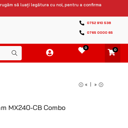
 rugăm să luați legătura cu noi, pentru a confirma
0752 910 538
0765 0000 65
0
0
Caută
«
»
ram MX240-CB Combo