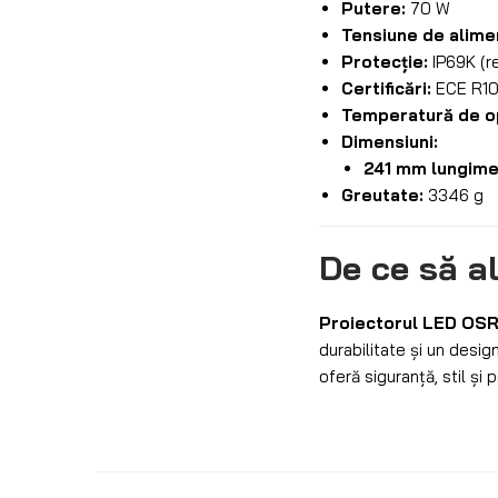
Putere:
70 W
Tensiune de alime
Protecție:
IP69K (re
Certificări:
ECE R10,
Temperatură de o
Dimensiuni:
241 mm lungime
Greutate:
3346 g
De ce să 
Proiectorul LED O
durabilitate și un desig
oferă siguranță, stil și 