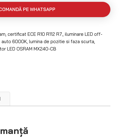
COMANDĂ PE WHATSAPP
ram
,
certificat ECE R10 R112 R7.
,
iluminare LED off-
 auto 6000K
,
lumina de pozitie si faza scurta
,
ctor LED OSRAM MX240-CB
d
rmanță