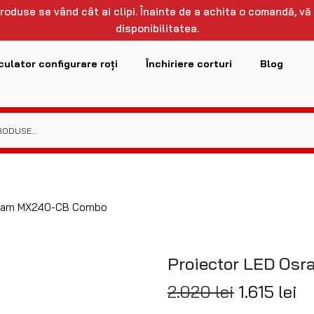
 produse se vând cât ai clipi. Înainte de a achita o comandă, vă
disponibilitatea.
culator configurare roți
Închiriere corturi
Blog
sram MX240-CB Combo
Proiector LED Os
2.020
lei
1.615
lei