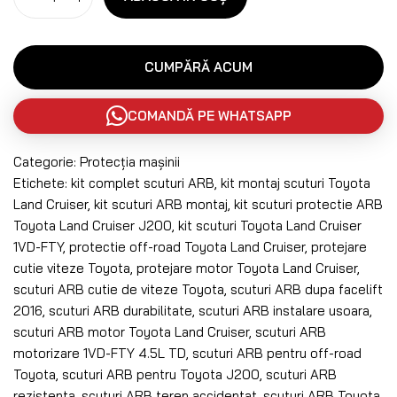
CUMPĂRĂ ACUM
COMANDĂ PE WHATSAPP
Categorie:
Protecția mașinii
Etichete:
kit complet scuturi ARB
,
kit montaj scuturi Toyota
Land Cruiser
,
kit scuturi ARB montaj
,
kit scuturi protectie ARB
Toyota Land Cruiser J200
,
kit scuturi Toyota Land Cruiser
1VD-FTY
,
protectie off-road Toyota Land Cruiser
,
protejare
cutie viteze Toyota
,
protejare motor Toyota Land Cruiser
,
scuturi ARB cutie de viteze Toyota
,
scuturi ARB dupa facelift
2016
,
scuturi ARB durabilitate
,
scuturi ARB instalare usoara
,
scuturi ARB motor Toyota Land Cruiser
,
scuturi ARB
motorizare 1VD-FTY 4.5L TD
,
scuturi ARB pentru off-road
Toyota
,
scuturi ARB pentru Toyota J200
,
scuturi ARB
rezistenta
,
scuturi ARB teren accidentat
,
scuturi ARB Toyota