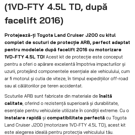
(1VD-FTY 4.5L TD, după
facelift 2016)
Protejează-ți Toyota Land Cruiser J200 cu kitul
complet de scuturi de protecție ARB, perfect adaptat
pentru modelele după facelift 2016 cu motorizare
1VD-FTY 4.5L TD!
Acest kit de protecție este conceput
pentru a oferi o apărare excelentă împotriva impacturilor și
uzurii, protejând componentele esențiale ale vehiculului, cum
ar fi motorul și cutia de viteze, în timpul expedițiilor off-road
sau al călătoriilor pe teren accidentat.
Scuturile ARB sunt fabricate din materiale de
înaltă
calitate
, oferind o rezistență superioară și durabilitate,
esențiale pentru vehiculele utilizate în condiții extreme. Cu o
instalare rapidă
și
compatibilitate perfectă
cu Toyota
Land Cruiser J200 (motorizare 1VD-FTY 4.5L TD), acest kit
este alegerea ideală pentru protecția vehiculului tău.