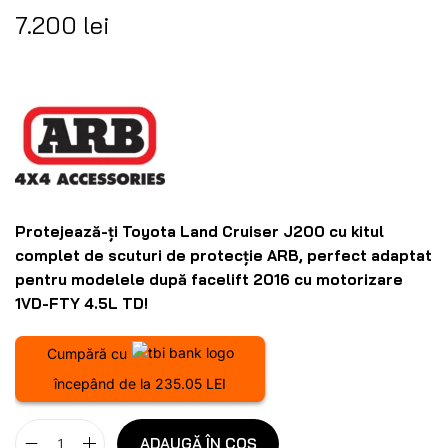
7.200
lei
Protejează-ți Toyota Land Cruiser J200 cu kitul
complet de scuturi de protecție ARB, perfect adaptat
pentru modelele după facelift 2016 cu motorizare
1VD-FTY 4.5L TD!
Cumpără cu
începând de la 235.05 LEI
ADAUGĂ ÎN COȘ