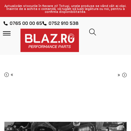
Actualizăm stocurile în fiecare zi! Totuși, unele produse se vând cât ai clipi.
Înainte de a achita o comandă, vă rugăm să luați legătura cu noi, pentru a
confirma disponibilitatea.
0765 00 00 65
0752 910 538
«
»