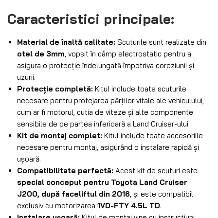
Caracteristici principale:
Material de înaltă calitate:
Scuturile sunt realizate din
otel de 3mm
, vopsit în câmp electrostatic pentru a
asigura o protecție îndelungată împotriva coroziunii și
uzurii.
Protecție completă:
Kitul include toate scuturile
necesare pentru protejarea părților vitale ale vehiculului,
cum ar fi motorul, cutia de viteze și alte componente
sensibile de pe partea inferioară a Land Cruiser-ului.
Kit de montaj complet:
Kitul include toate accesoriile
necesare pentru montaj, asigurând o instalare rapidă și
ușoară.
Compatibilitate perfectă:
Acest kit de scuturi este
special conceput pentru Toyota Land Cruiser
J200, după faceliftul din 2016
, și este compatibil
exclusiv cu motorizarea
1VD-FTY 4.5L TD
.
Instalare ușoară:
Kitul de montaj vine cu instrucțiuni