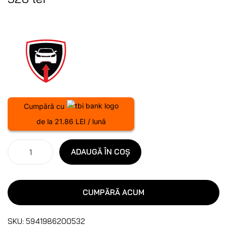
Cumpără cu
de la 21.86 LEI / lună
ADAUGĂ ÎN COȘ
CUMPĂRĂ ACUM
SKU:
5941986200532