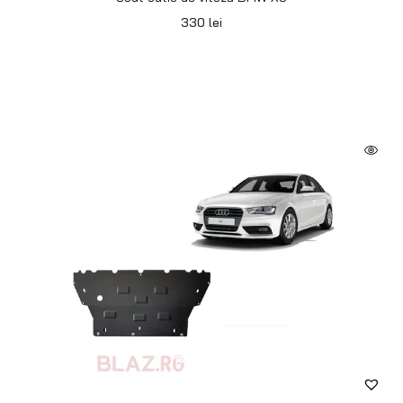
330
lei