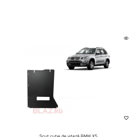
Scut cutie de viteză BMW X5