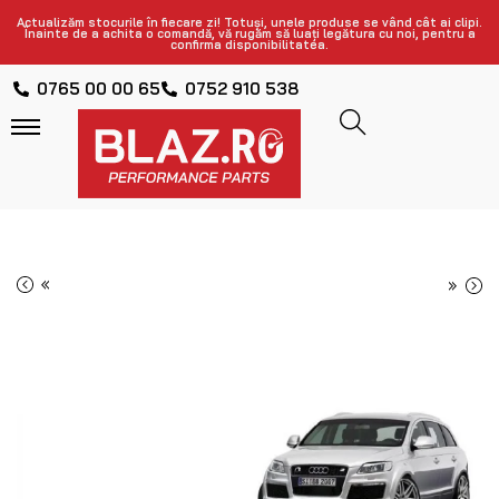
Actualizăm stocurile în fiecare zi! Totuși, unele produse se vând cât ai clipi.
Înainte de a achita o comandă, vă rugăm să luați legătura cu noi, pentru a
confirma disponibilitatea.
0765 00 00 65
0752 910 538
«
»