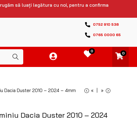
 rugăm să luați legătura cu noi, pentru a confirma
0752 910 538
0765 0000 65
0
0
Caută
niu Dacia Duster 2010 – 2024 – 4mm
«
»
uminiu Dacia Duster 2010 – 2024