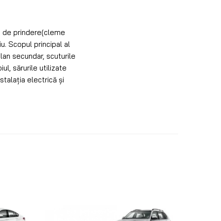
le de prindere(cleme
iu. Scopul principal al
lan secundar, scuturile
l, sărurile utilizate
stalația electrică și