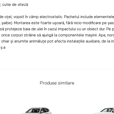
, cutie de viteză
de oțel, vopsit în câmp electrostatic. Pachetul include elemente
țe, șaibe). Montarea este foarte ușoară, fără nicio modificare pe șas
ă protejeze baia de ulei în cazul impactului cu un obiect dur. Pe p
rice corpuri străine să ajungă la componentele mașinii. Apa, noroiu
hiar și anumite animăluțe pot afecta instalațiile auxiliare, de la in
ș.a.
Produse similare