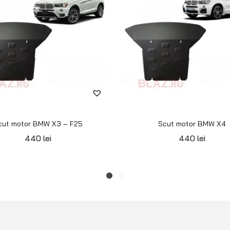
cut motor BMW X3 – F25
Scut motor BMW X4
440
lei
440
lei