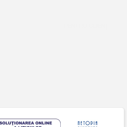
PENTRU CLIENȚI
Cont client
Coș de cumpărături
Pagina de finalizare comandă
Wishlist