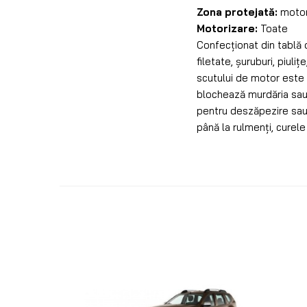
Zona protejată:
motor
Motorizare:
Toate
Confecționat din tablă 
filetate, șuruburi, piuli
scutului de motor este s
blochează murdăria sau o
pentru deszăpezire sau c
până la rulmenți, curele 