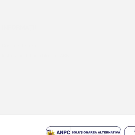
INFORMAȚII
BLAZ
Configurator roți
Blog
Instrucțiuni tehnice blocanți ARB
Contact