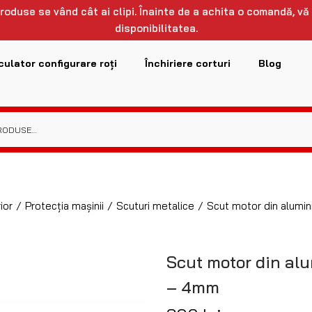
 produse se vând cât ai clipi. Înainte de a achita o comandă, vă
disponibilitatea.
culator configurare roți
Închiriere corturi
Blog
ior
/
Protecția mașinii
/
Scuturi metalice
/
Scut motor din alumi
Scut motor din al
– 4mm