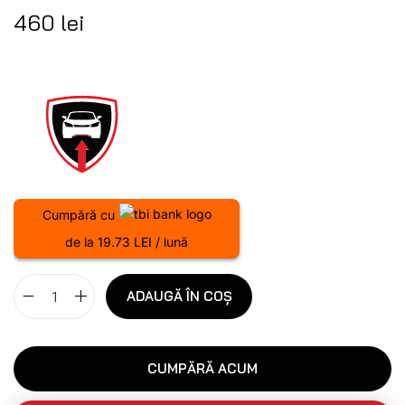
460
lei
Cumpără cu
de la 19.73 LEI / lună
ADAUGĂ ÎN COȘ
CUMPĂRĂ ACUM