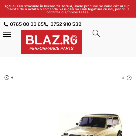
Actualizăm stocurile în fiecare zi! Totuși, unele produse se vând cât ai clipi.
Înainte de a achita o comandă, vă rugăm să luați legătura cu noi, pentru a
confirma disponibilitatea.
0765 00 00 65
0752 910 538
«
»