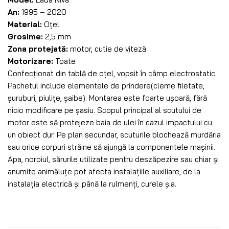
An:
1995 – 2020
Material:
Oțel
Grosime:
2,5 mm
Zona protejată:
motor, cutie de viteză
Motorizare:
Toate
Confecționat din tablă de oțel, vopsit în câmp electrostatic.
Pachetul include elementele de prindere(cleme filetate,
șuruburi, piulițe, șaibe). Montarea este foarte ușoară, fără
nicio modificare pe șasiu. Scopul principal al scutului de
motor este să protejeze baia de ulei în cazul impactului cu
un obiect dur. Pe plan secundar, scuturile blochează murdăria
sau orice corpuri străine să ajungă la componentele mașinii.
Apa, noroiul, sărurile utilizate pentru deszăpezire sau chiar și
anumite animăluțe pot afecta instalațiile auxiliare, de la
instalația electrică și până la rulmenți, curele ș.a.