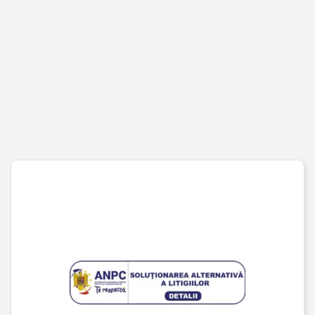
PENTRU CLIENȚI
Cont client
Coș de cumpărături
Pagina de finalizare comandă
Wishlist
URMĂREȘTE-NE PE SOCIAL MEDIA