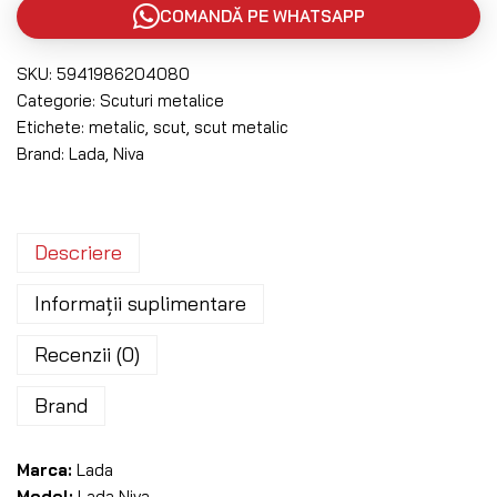
COMANDĂ PE WHATSAPP
SKU:
5941986204080
Categorie:
Scuturi metalice
Etichete:
metalic
,
scut
,
scut metalic
Brand:
Lada
,
Niva
Descriere
Informații suplimentare
Recenzii (0)
Brand
Marca:
Lada
Model:
Lada Niva