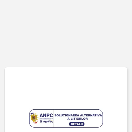
PENTRU CLIENȚI
Cont client
Coș de cumpărături
Pagina de finalizare comandă
Wishlist
URMĂREȘTE-NE PE SOCIAL MEDIA