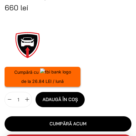
660
lei
Cumpără cu
de la 26.84 LEI / lună
ADAUGĂ ÎN COȘ
CUMPĂRĂ ACUM