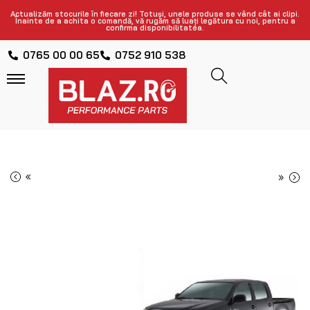
Actualizăm stocurile în fiecare zi! Totuși, unele produse se vând cât ai clipi.
Înainte de a achita o comandă, vă rugăm să luați legătura cu noi, pentru a
confirma disponibilitatea.
0765 00 00 65
0752 910 538
«
»