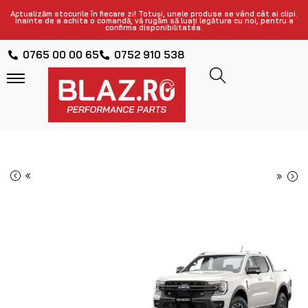
Actualizăm stocurile în fiecare zi! Totuși, unele produse se vând cât ai clipi.
Înainte de a achita o comandă, vă rugăm să luați legătura cu noi, pentru a
confirma disponibilitatea.
0765 00 00 65
0752 910 538
«
»