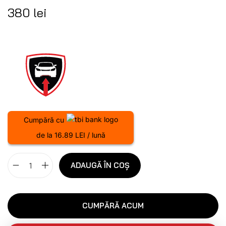
380
lei
Cumpără cu
de la 16.89 LEI / lună
ADAUGĂ ÎN COȘ
CUMPĂRĂ ACUM