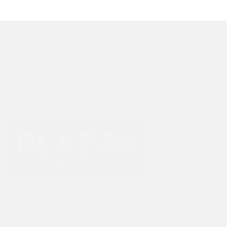
Echipamente premium pentru Off Road 4×4, Overlanding sau
Camping.
+40 765 0000 65
+40 752 910 538