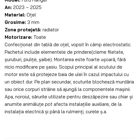
An:
2023 – 2025
Material:
Oțel
Grosime:
3 mm
Zona protejată:
radiator
Motorizare:
Toate
Confecționat din tablă de oțel, vopsit în câmp electrostatic.
Pachetul include elementele de prindere(cleme filetate,
șuruburi, piulițe, șaibe). Montarea este foarte ușoară, fără
nicio modificare pe șasiu. Scopul principal al scutului de
motor este să protejeze baia de ulei în cazul impactului cu
un obiect dur. Pe plan secundar, scuturile blochează murdăria
sau orice corpuri străine să ajungă la componentele mașinii.
Apa, noroiul, sărurile utilizate pentru deszăpezire sau chiar și
anumite animăluțe pot afecta instalațiile auxiliare, de la
instalația electrică și până la rulmenți, curele ș.a.