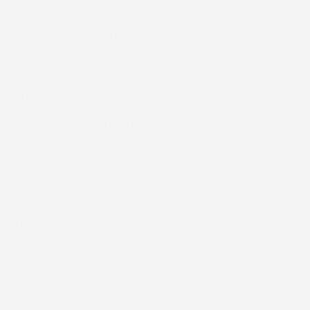
contact@blaz.ro
Luni - Vineri: 09:00 - 17:00
INFORMAȚII
Configurator roți
Instrucțiuni tehnice blocanți ARB
BLAZ
Blog
Contact
PENTRU CLIENȚI