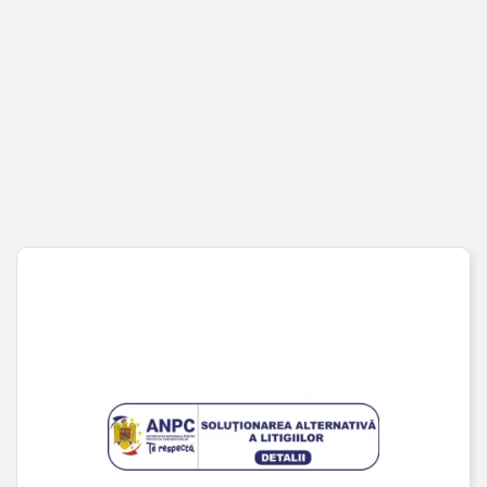
Cont client
Coș de cumpărături
Pagina de finalizare comandă
Wishlist
URMĂREȘTE-NE PE SOCIAL MEDIA