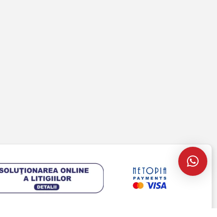
Cont client
Coș de cumpărături
Pagina de finalizare comandă
Wishlist