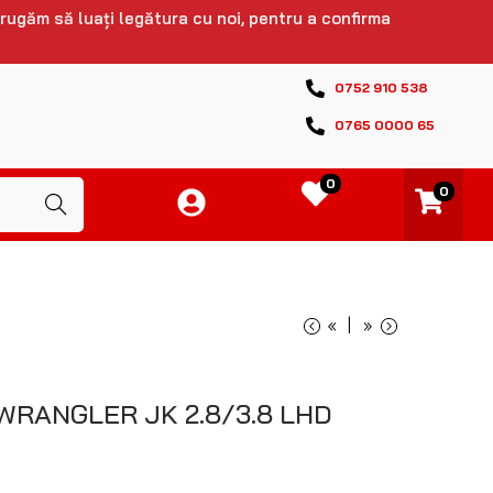
 rugăm să luați legătura cu noi, pentru a confirma
0752 910 538
0765 0000 65
0
0
Caută
«
»
WRANGLER JK 2.8/3.8 LHD