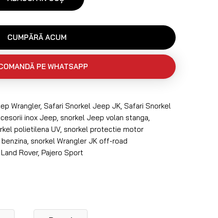
CUMPĂRĂ ACUM
COMANDĂ PE WHATSAPP
eep Wrangler
,
Safari Snorkel Jeep JK
,
Safari Snorkel
cesorii inox Jeep
,
snorkel Jeep volan stanga
,
rkel polietilena UV
,
snorkel protectie motor
 benzina
,
snorkel Wrangler JK off-road
,
Land Rover
,
Pajero Sport