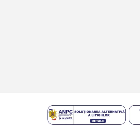
Configurator roți
Blog
Instrucțiuni tehnice blocanți ARB
Contact