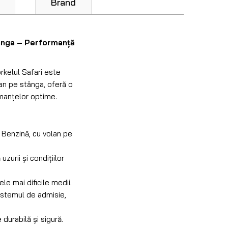
Brand
tânga – Performanță
orkelul Safari este
an pe stânga, oferă o
rmanțelor optime.
 Benzină, cu volan pe
zurii și condițiilor
le mai dificile medii.
istemul de admisie,
durabilă și sigură.