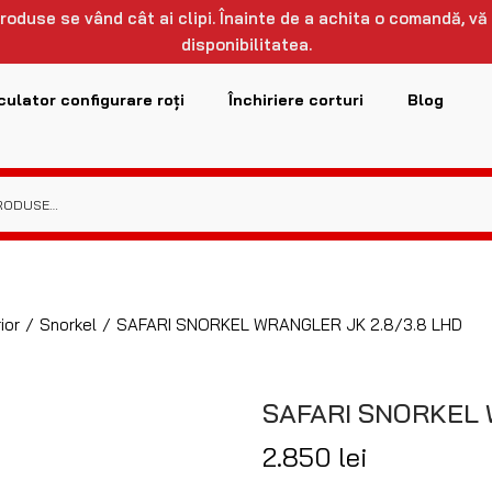
 produse se vând cât ai clipi. Înainte de a achita o comandă, vă
disponibilitatea.
culator configurare roți
Închiriere corturi
Blog
ior
/
Snorkel
/
SAFARI SNORKEL WRANGLER JK 2.8/3.8 LHD
SAFARI SNORKEL 
2.850
lei