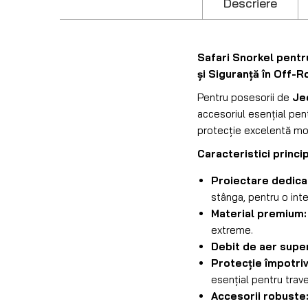
Descriere
Safari Snorkel pentr
și Siguranță în Off-R
Pentru posesorii de
Je
accesoriul esențial pen
protecție excelentă mot
Caracteristici princi
Proiectare dedica
stânga, pentru o int
Material premium:
extreme.
Debit de aer super
Protecție împotriv
esențial pentru trav
Accesorii robuste