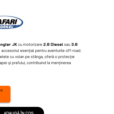
ngler JK
cu motorizare
2.8 Diesel
sau
3.8
e accesoriul esențial pentru aventurile off-road.
elele cu volan pe stânga, oferă o protecție
pei și prafului, contribuind la menținerea
I
ADAUGĂ ÎN COȘ