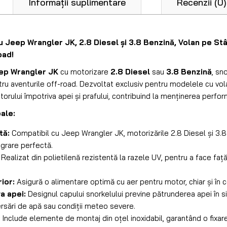
Informații suplimentare
Recenzii (0)
u Jeep Wrangler JK, 2.8 Diesel și 3.8 Benzină, Volan pe S
oad!
ep Wrangler JK
cu motorizare
2.8 Diesel
sau
3.8 Benzină
, sn
tru aventurile off-road. Dezvoltat exclusiv pentru modelele cu vol
orului împotriva apei și prafului, contribuind la menținerea perfo
pale:
tă:
Compatibil cu Jeep Wrangler JK, motorizările 2.8 Diesel și 3.8
egrare perfectă.
Realizat din polietilenă rezistentă la razele UV, pentru a face față u
ior:
Asigură o alimentare optimă cu aer pentru motor, chiar și în ce
a apei:
Designul capului snorkelului previne pătrunderea apei în s
ersări de apă sau condiții meteo severe.
:
Include elemente de montaj din oțel inoxidabil, garantând o fixare 