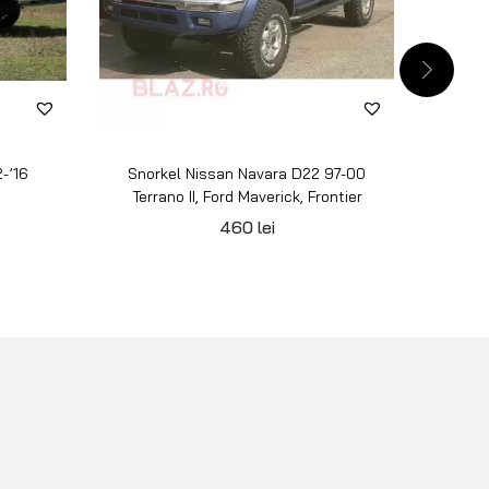
-’16
Snorkel Nissan Navara D22 97-00
Snork
Terrano II, Ford Maverick, Frontier
460
lei
PENTRU CLIENȚI