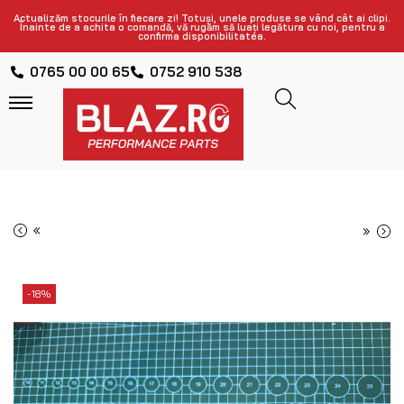
Actualizăm stocurile în fiecare zi! Totuși, unele produse se vând cât ai clipi.
Înainte de a achita o comandă, vă rugăm să luați legătura cu noi, pentru a
confirma disponibilitatea.
0765 00 00 65
0752 910 538
«
»
-18%