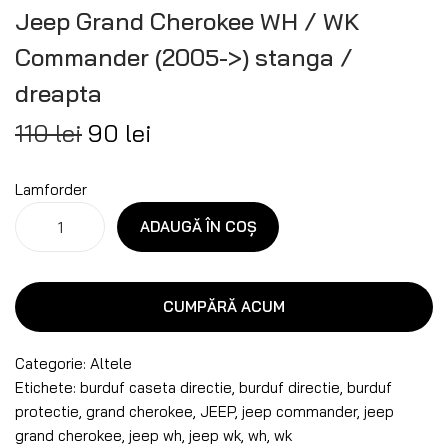
Jeep Grand Cherokee WH / WK
Commander (2005->) stanga /
dreapta
110
lei
90
lei
Lamforder
ADAUGĂ ÎN COȘ
CUMPĂRĂ ACUM
Categorie:
Altele
Etichete:
burduf caseta directie
,
burduf directie
,
burduf
protectie
,
grand cherokee
,
JEEP
,
jeep commander
,
jeep
grand cherokee
,
jeep wh
,
jeep wk
,
wh
,
wk