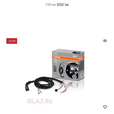
710
lei
650
lei
-20%