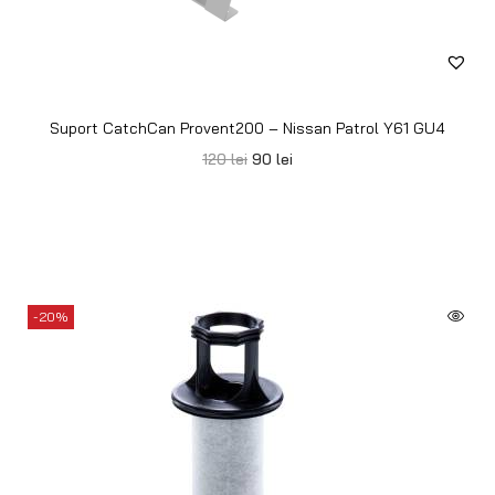
Suport CatchCan Provent200 – Nissan Patrol Y61 GU4
120
lei
90
lei
-20%