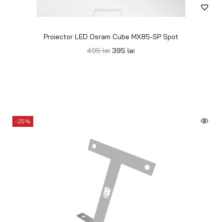
Proiector LED Osram Cube MX85-SP Spot
495
lei
395
lei
-25%