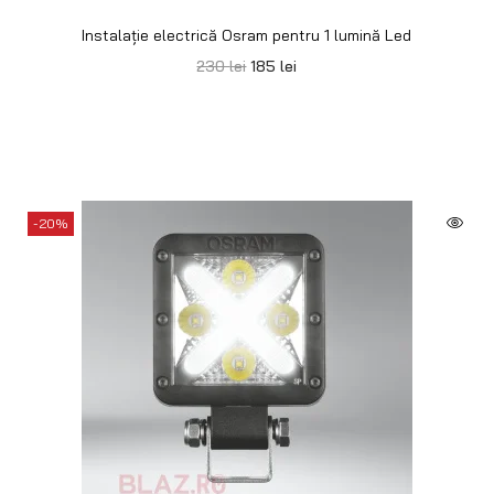
Instalație electrică Osram pentru 1 lumină Led
230
lei
185
lei
-20%