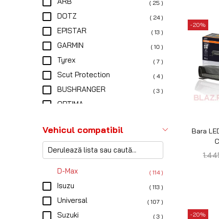
W463
( 2 )
100
( 1 )
105
( 1 )
120
( 1 )
150
( 1 )
200
( 1 )
Bara LE
C
4Runner
( 1 )
1.3
70
( 1 )
73
( 1 )
80
( 1 )
90
( 1 )
-22%
Alaskan
( 1 )
Amarok
( 1 )
BT50
( 1 )
D21
( 1 )