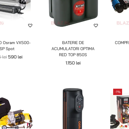
RESOR AUTO
COMPRESOR CU BATERIE
COMPR
ANGER MAX AIR
OSRAM TYREINFLATE
1.6
2000
0
lei
1.200
lei
300
lei
1
2
3
4
5
INFORMAȚII
BLAZ