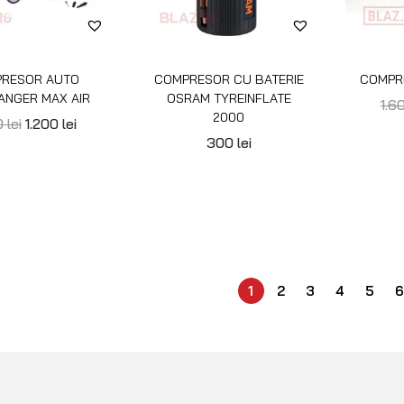
Configurator roți
Blog
Instrucțiuni tehnice blocanți ARB
Contact