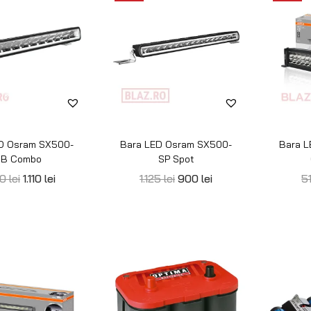
D Osram VX500-
BATERIE DE
COMPR
SP Spot
ACUMULATORI OPTIMA
RED TOP 850S
4
lei
590
lei
1.150
lei
-1%