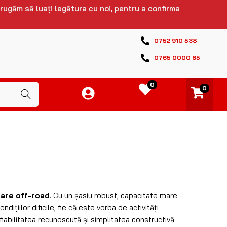
-28%
LED 72W / 35cm /
Bara LED Osram FX1000-
 lumeni Combo
CB Combo Gen2
00
lei
180
lei
2.750
lei
1.975
lei