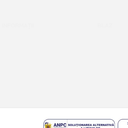
Powered by
XSP.RO
 GĂSEȘTI PIESA CĂUTA
uce orice piesă pe comandă! Poți lua oricând legătura cu noi 
WhatsApp, e-mail sau oricum îți este mai comod!