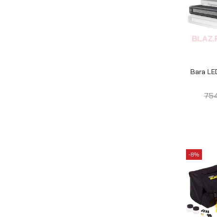
Hyundai
( 1 )
Jeep
COMP
( 1 )
BUSHR
Jimny I
( 1 )
1.30
Jimny II
( 1 )
JK
( 1 )
JL
( 1 )
L200
( 1 )
Land Cruiser
( 1 )
Land Rover
( 1 )
Mazda
( 1 )
Mitsubishi
( 1 )
Navara
( 1 )
Nissan
( 1 )
Pajero II
( 1 )
Pajero III
( 1 )