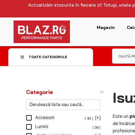
Afișez 1–
2
Compresoare
( 12 )
Recuperare
[+]
( 8 )
-10%
Trolii de buget
( 7 )
Overlanding și camping
[+]
( 6 )
Suspensii
[+]
( 1 )
Cauți chilipiruri?
Reducere
( 48 )
Bara LE
Brand
2700
12
OSRAM
( 26 )
ARB
( 25 )
DOTZ
( 24 )