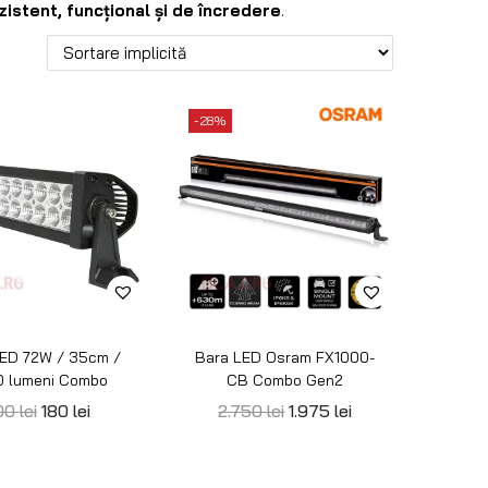
-20%
ED Osram SX300-
Bara LED Osram SX300-
CB Combo
SP Spot
040
lei
830
lei
770
lei
615
lei
Precomandă