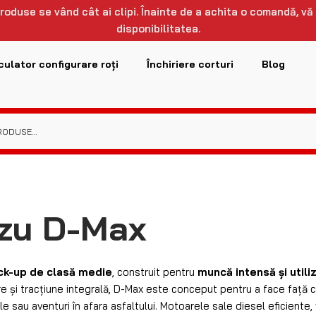
0
din 114 rezultate
-10%
-10%
D 36W / 19cm /
Bara LED 54W / 23cm /
Bara 
 lumeni Spot
4600 lumeni Spot
5300
0
lei
108
lei
149
lei
134
lei
2