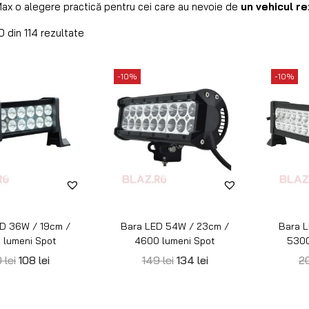
-20%
-20%
D Osram MX250-
Bara LED Osram SX180-
Bara L
B Combo
SP Spot
45
lei
1.155
lei
455
lei
365
lei
1.
-20%
-20%