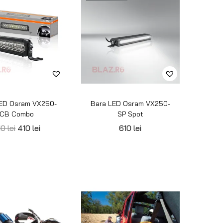
ESOR ARB TWIN12
COMPRESOR ARB TWIN24
3.200
lei
3.200
lei