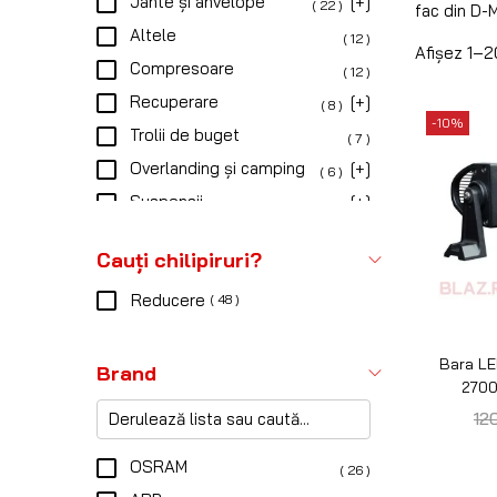
-20%
EPISTAR
( 13 )
GARMIN
( 10 )
Tyrex
( 7 )
Scut Protection
( 4 )
BUSHRANGER
( 3 )
OPTIMA
( 1 )
Terrain Tamer
( 1 )
Vehicul compatibil
Bara LE
C
1.4
D-Max
( 114 )
Isuzu
( 113 )
Universal
( 107 )
Suzuki
-20%
( 3 )
Dacia
( 2 )