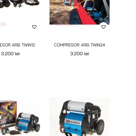
ESOR HD ARB 12V
COMPRESOR HD ARB 24V
00
lei
1.590
lei
1.650
lei
6
»
PENTRU CLIENȚI