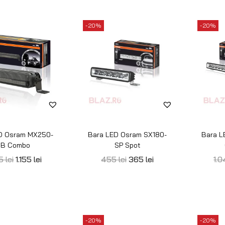
D Osram SX500-
Bara LED Osram SX500-
Bara L
B Combo
SP Spot
90
lei
1.110
lei
1.125
lei
900
lei
5