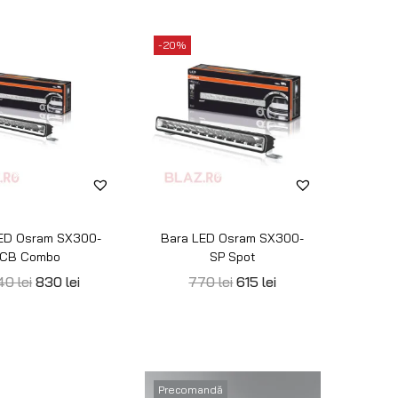
ED Osram VX250-
Bara LED Osram VX250-
CB Combo
SP Spot
10
lei
410
lei
610
lei