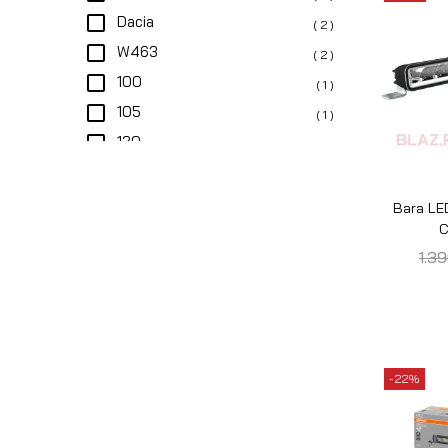
D22
( 1 )
D23
( 1 )
D40
( 1 )
Defender 110
( 1 )
Bara LE
Defender II
( 1 )
75
Discovery I
( 1 )
Discovery II
( 1 )
Discovery III
( 1 )
Discovery IV
( 1 )
-8%
Duster I
( 1 )
Duster II
( 1 )
Ford
( 1 )
Grand Vitara II
( 1 )
Hilux
( 1 )
Honda
( 1 )