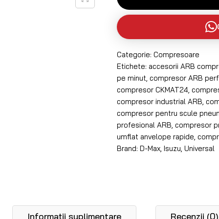
Categorie:
Compresoare
Etichete:
accesorii ARB compr
pe minut
,
compresor ARB per
compresor CKMAT24
,
compreso
compresor industrial ARB
,
com
compresor pentru scule pneu
profesional ARB
,
compresor pr
umflat anvelope rapide
,
compr
Brand:
D-Max
,
Isuzu
,
Universal
Informații suplimentare
Recenzii (0)