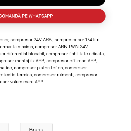
COMANDĂ PE WHATSAPP
esor
,
compresor 24V ARB.
,
compresor aer 174 litri
formanta maxima
,
compresor ARB TWIN 24V
,
r diferential blocabil
,
compresor fiabilitate ridicata
,
presor montaj fix ARB
,
compresor off-road ARB
,
matice
,
compresor piston teflon
,
compresor
otectie termica
,
compresor rulmenti
,
compresor
esor volum mare ARB
Brand