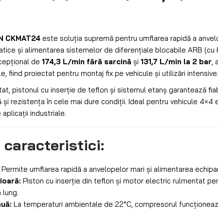
N CKMAT24
este soluția supremă pentru umflarea rapidă a anvelo
ce și alimentarea sistemelor de diferențiale blocabile ARB (cu k
xcepțional de
174,3 L/min fără sarcină
și
131,7 L/min la 2 bar
,
 fiind proiectat pentru montaj fix pe vehicule și utilizări intensive
at, pistonul cu inserție de teflon și sistemul etanș garantează fia
 și rezistența în cele mai dure condiții. Ideal pentru vehicule 4×4
aplicații industriale.
 caracteristici:
Permite umflarea rapidă a anvelopelor mari și alimentarea echip
ioară:
Piston cu inserție din teflon și motor electric rulmentat pe
 lung.
nuă:
La temperaturi ambientale de 22°C, compresorul funcționea