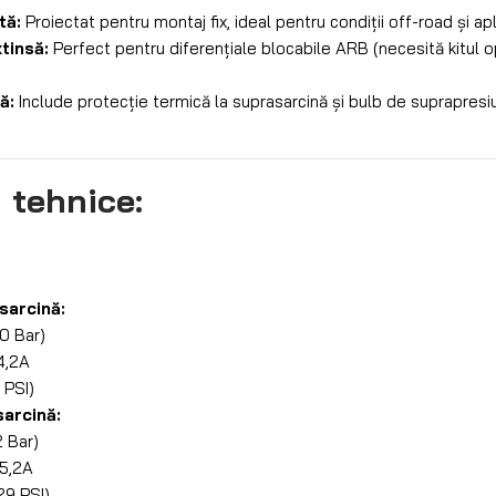
tă:
Proiectat pentru montaj fix, ideal pentru condiții off-road și apli
tinsă:
Perfect pentru diferențiale blocabile ARB (necesită kitul 
ă:
Include protecție termică la suprasarcină și bulb de suprapresi
i tehnice:
sarcină:
(0 Bar)
4,2A
 PSI)
arcină:
2 Bar)
5,2A
29 PSI)