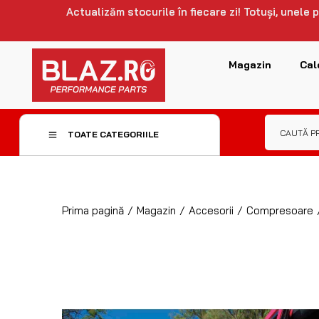
Actualizăm stocurile în fiecare zi! Totuși, unele
Magazin
Cal
TOATE CATEGORIILE
Prima pagină
/
Magazin
/
Accesorii
/
Compresoare