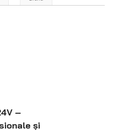
24V –
sionale și