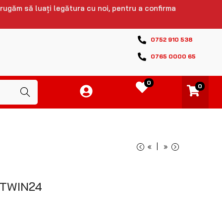
 rugăm să luați legătura cu noi, pentru a confirma
0752 910 538
0765 0000 65
0
0
Caută
«
»
TWIN24