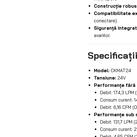
Construcție robus
Compatibilitate ex
conectare).
Siguranță integrat
avariilor.
Specificați
Model:
CKMAT24
Tensiune:
24V
Performanțe fără 
Debit: 174,3 LPM 
Consum curent: 1
Debit: 6,16 CFM (0
Performanțe sub s
Debit: 131,7 LPM (
Consum curent: 2
Debit: 4,65 CFM (