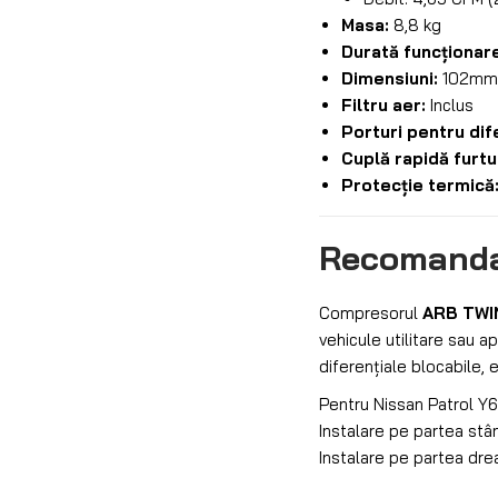
Masa:
8,8 kg
Durată funcționare
Dimensiuni:
102mm 
Filtru aer:
Inclus
Porturi pentru dif
Cuplă rapidă furtu
Protecție termică
Recomandar
Compresorul
ARB TWI
vehicule utilitare sau a
diferențiale blocabile,
Pentru Nissan Patrol Y61
Instalare pe partea stâ
Instalare pe partea dre