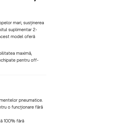
pelor mari, susținerea
itul suplimentar 2-
 acest model oferă
.
bilitatea maximă,
 echipate pentru off-
amentelor pneumatice.
ntru o funcționare fără
ză 100% fără