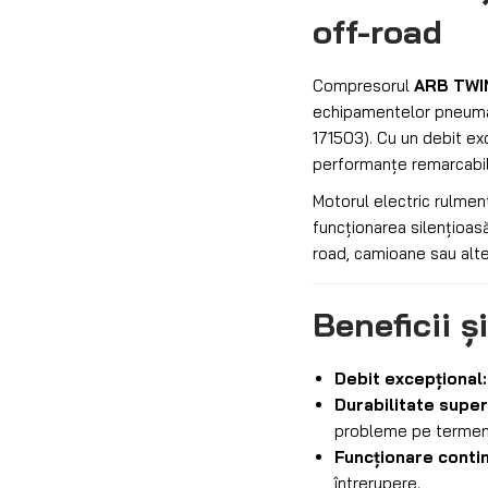
off-road
Compresorul
ARB TWI
echipamentelor pneumati
171503). Cu un debit e
performanțe remarcabile,
Motorul electric rulment
funcționarea silențioasă
road, camioane sau alte 
Beneficii și
Debit excepțional:
Durabilitate super
probleme pe termen
Funcționare conti
întrerupere.