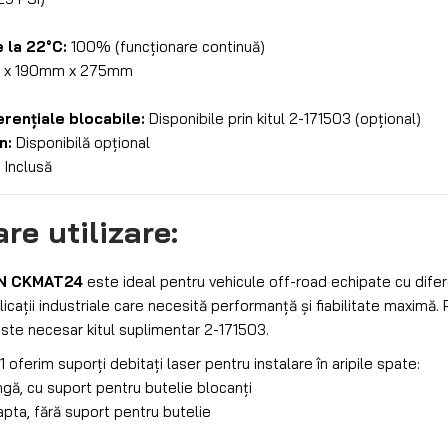
 la 22°C:
100% (funcționare continuă)
x 190mm x 275mm
erențiale blocabile:
Disponibile prin kitul 2-171503 (opțional)
n:
Disponibilă opțional
:
Inclusă
e utilizare:
N CKMAT24
este ideal pentru vehicule off-road echipate cu difer
plicații industriale care necesită performanță și fiabilitate maximă. 
 este necesar kitul suplimentar 2-171503.
 oferim suporți debitați laser pentru instalare în aripile spate:
ngă, cu suport pentru butelie blocanți
apta, fără suport pentru butelie