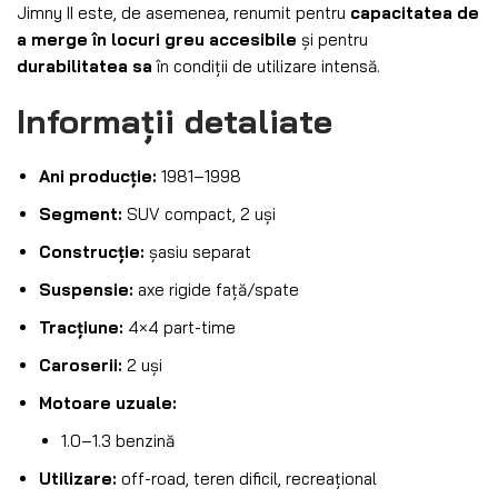
Jimny II este, de asemenea, renumit pentru
capacitatea de
a merge în locuri greu accesibile
și pentru
durabilitatea sa
în condiții de utilizare intensă.
Informații detaliate
Ani producție:
1981–1998
Segment:
SUV compact, 2 uși
Construcție:
șasiu separat
Suspensie:
axe rigide față/spate
Tracțiune:
4×4 part-time
Caroserii:
2 uși
Motoare uzuale:
1.0–1.3 benzină
Utilizare:
off-road, teren dificil, recreațional