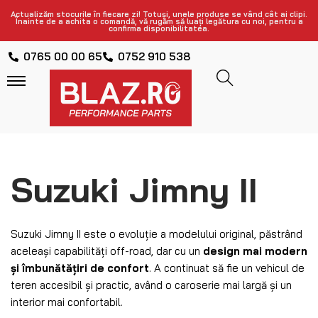
Actualizăm stocurile în fiecare zi! Totuși, unele produse se vând cât ai clipi.
Înainte de a achita o comandă, vă rugăm să luați legătura cu noi, pentru a
confirma disponibilitatea.
0765 00 00 65
0752 910 538
Suzuki Jimny II
Suzuki Jimny II este o evoluție a modelului original, păstrând
aceleași capabilități off-road, dar cu un
design mai modern
și îmbunătățiri de confort
. A continuat să fie un vehicul de
teren accesibil și practic, având o caroserie mai largă și un
interior mai confortabil.