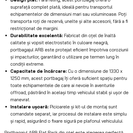
suprafață complet plată, ideală pentru transportul
echipamentelor de dimensiuni mari sau voluminoase. Poți
transporta roți de rezervă, unelte și alte accesorii, fără a fi
restricționat de margini.
Durabilitate excelentă:
Fabricat din oțel de înaltă
calitate și vopsit electrostatic în culoare neagră,
portbagajul ARB este protejat eficient împotriva coroziunii
și impacturilor, garantând o utilizare pe termen lung în
condiții extreme.
Capacitate de încărcare:
Cu o dimensiune de 1330 x
1250 mm, acest portbagaj îți oferă suficient spațiu pentru
toate echipamentele de care ai nevoie în aventurile
offroad, păstrând în același timp vehiculul stabil și ușor de
manevrat.
Instalare ușoară:
Picioarele și kit-ul de montaj sunt
comandate separat, iar procesul de instalare este simplu
și rapid, asigurând o fixare sigură pe plafonul vehiculului.
Portbagajul ARB Flat Rack din oțel este alegerea perfectă