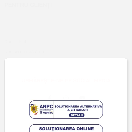
Cont client
Coș de cumpărături
Pagina de finalizare comandă
Wishlist
URMĂREȘTE-NE PE SOCIAL MEDIA