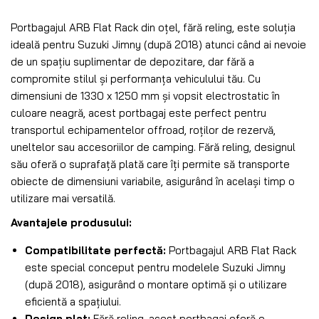
Portbagajul ARB Flat Rack din oțel, fără reling, este soluția
ideală pentru Suzuki Jimny (după 2018) atunci când ai nevoie
de un spațiu suplimentar de depozitare, dar fără a
compromite stilul și performanța vehiculului tău. Cu
dimensiuni de 1330 x 1250 mm și vopsit electrostatic în
culoare neagră, acest portbagaj este perfect pentru
transportul echipamentelor offroad, roților de rezervă,
uneltelor sau accesoriilor de camping. Fără reling, designul
său oferă o suprafață plată care îți permite să transporte
obiecte de dimensiuni variabile, asigurând în același timp o
utilizare mai versatilă.
Avantajele produsului:
Compatibilitate perfectă:
Portbagajul ARB Flat Rack
este special conceput pentru modelele Suzuki Jimny
(după 2018), asigurând o montare optimă și o utilizare
eficientă a spațiului.
Design plat:
Fără reling, acest portbagaj oferă o