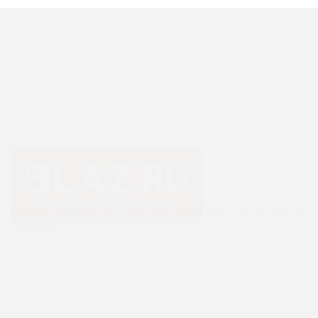
Echipamente premium pentru Off Road 4×4, Overlanding sau
Camping.
+40 765 0000 65
+40 752 910 538
contact@blaz.ro