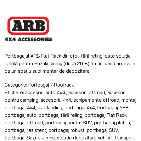
Portbagajul ARB Flat Rack din oțel, fără reling, este soluția
ideală pentru Suzuki Jimny (după 2018) atunci când ai nevoie
de un spațiu suplimentar de depozitare
Categorie:
Portbagaj / Roofrack
Etichete:
accesorii auto 4x4.
,
accesorii offroad
,
accesorii
pentru camping
,
accesoriu 4x4
,
echipamente offroad
,
montaj
portbagaj 4x4
,
overlanding
,
portbagaj 4x4
,
Portbagaj ARB
,
portbagaj auto
,
portbagaj fără reling
,
portbagaj Flat Rack
,
portbagaj offroad
,
portbagaj pentru SUV
,
portbagaj plafon
,
portbagaj rezistent
,
portbagaj robust
,
portbagaj SUV
,
portbagaj Suzuki Jimny
,
solutie depozitare vehicul
,
transport