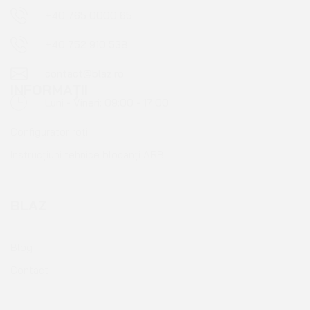
Luni - Vineri: 09:00 - 17:00
INFORMAȚII
Configurator roți
Instrucțiuni tehnice blocanți ARB
BLAZ
Blog
Contact
PENTRU CLIENȚI