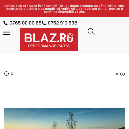
Actualizăm stocurile în fiecare zi! Totuși, unele produse se vând cât ai clipi.
Înainte de a achita o comandă, vă rugăm să luați legătura cu noi, pentru a
confirma disponibilitatea.
0765 00 00 65
0752 910 538
«
»