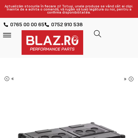
Actualizăm stocurile în fiecare zi! Totuși, unele produse se vând cât ai clipi.
Înainte de a achita o comandă, vă rugăm să luați legătura cu noi, pentru a
confirma disponibilitatea.
0765 00 00 65
0752 910 538
«
»