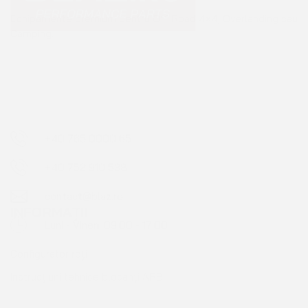
+40 765 0000 65
+40 752 910 538
contact@blaz.ro
Luni - Vineri: 09:00 - 17:00
INFORMAȚII
Configurator roți
Instrucțiuni tehnice blocanți ARB
BLAZ