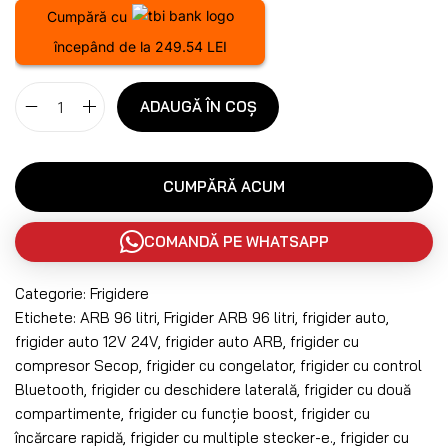
Cumpără cu
începând de la 249.54 LEI
ADAUGĂ ÎN COȘ
CUMPĂRĂ ACUM
COMANDĂ PE WHATSAPP
Categorie:
Frigidere
Etichete:
ARB 96 litri
,
Frigider ARB 96 litri
,
frigider auto
,
frigider auto 12V 24V
,
frigider auto ARB
,
frigider cu
compresor Secop
,
frigider cu congelator
,
frigider cu control
Bluetooth
,
frigider cu deschidere laterală
,
frigider cu două
compartimente
,
frigider cu funcție boost
,
frigider cu
încărcare rapidă
,
frigider cu multiple stecker-e.
,
frigider cu