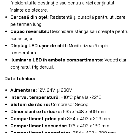
frigiderului la destinație sau pentru a răci conținutul
înainte de plecare.
Carcasă din oțel:
Rezistentă și durabilă pentru utilizare
pe termen lung.
Capac reversibil:
Deschidere stânga sau dreapta pentru
acces ușor.
Display LED ușor de citit:
Monitorizează rapid
temperatura.
Iluminare LED în ambele compartimente:
Vedeți clar
conținutul frigiderului.
Date tehnice:
Alimentare:
12V, 24V și 230V
Interval temperatură:
+10°C până la -22°C
Sistem de răcire:
Compresor Secop
Dimensiuni exterioare:
935 x 548 x 509 mm
Compartiment principal:
354 x 403 x 209 mm
Compartiment secundar:
176 x 403 x 180 mm
Compartiment congelator:
354 x 403 x 389 mm