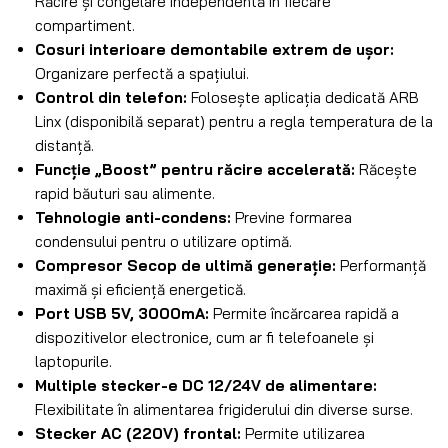
Răcire și congelare independentă în fiecare
compartiment.
Cosuri interioare demontabile extrem de ușor:
Organizare perfectă a spațiului.
Control din telefon:
Folosește aplicația dedicată ARB
Linx (disponibilă separat) pentru a regla temperatura de la
distanță.
Funcție „Boost” pentru răcire accelerată:
Răcește
rapid băuturi sau alimente.
Tehnologie anti-condens:
Previne formarea
condensului pentru o utilizare optimă.
Compresor Secop de ultimă generație:
Performanță
maximă și eficiență energetică.
Port USB 5V, 3000mA:
Permite încărcarea rapidă a
dispozitivelor electronice, cum ar fi telefoanele și
laptopurile.
Multiple stecker-e DC 12/24V de alimentare:
Flexibilitate în alimentarea frigiderului din diverse surse.
Stecker AC (220V) frontal:
Permite utilizarea