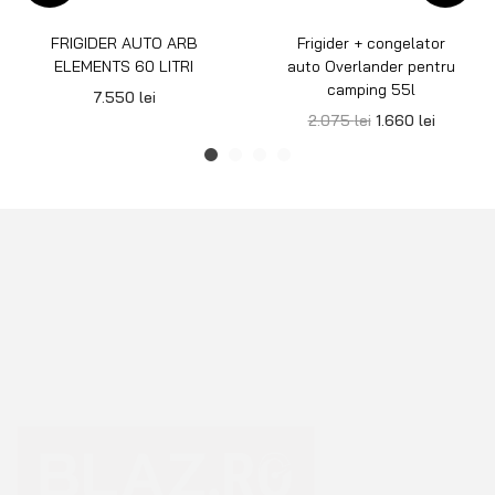
FRIGIDER AUTO ARB
Frigider + congelator
ELEMENTS 60 LITRI
auto Overlander pentru
camping 55l
7.550
lei
2.075
lei
1.660
lei
Echipamente premium pentru Off Road 4×4, Overlanding sau
Camping.