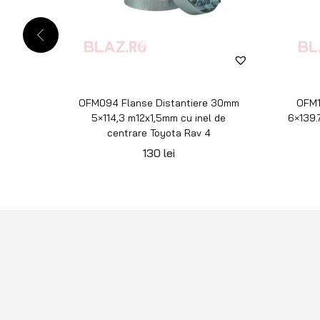
OFM094 Flanse Distantiere 30mm
OFM1
5×114,3 m12x1,5mm cu inel de
6×139.
centrare Toyota Rav 4
130
lei