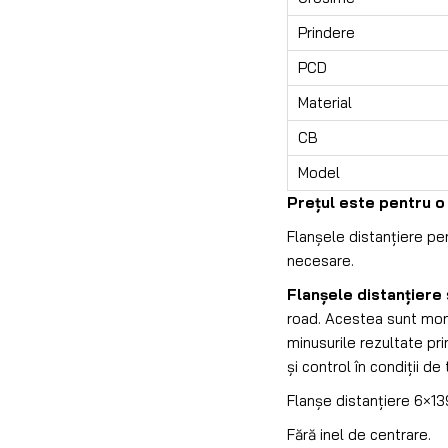
Prindere
PCD
Material
CB
Model
Prețul este pentru o
Flanșele distanțiere pen
necesare.
Flanșele distanțiere
road. Acestea sunt mont
minusurile rezultate prin
și control în condiții de t
Flanșe distanțiere 6×1
Fără inel de centrare.