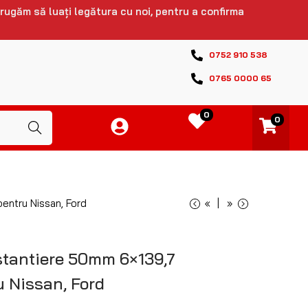
 rugăm să luați legătura cu noi, pentru a confirma
0752 910 538
0765 0000 65
0
0
Caută
entru Nissan, Ford
«
»
tantiere 50mm 6×139,7
 Nissan, Ford