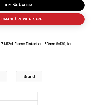
CUMPĂRĂ ACUM
COMANDĂ PE WHATSAPP
,
7 M12x1
,
Flanse Distantiere 50mm 6x139
,
ford
Brand