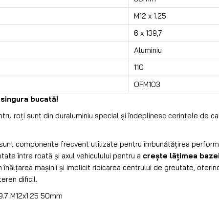
M12 x 1.25
6 x 139,7
Aluminiu
110
OFM103
 singura bucată!
tru roți sunt din duraluminiu special și îndeplinesc cerințele de ca
sunt componente frecvent utilizate pentru îmbunătățirea performa
ate între roată și axul vehiculului pentru a
crește lățimea bazei
 înălțarea mașinii și implicit ridicarea centrului de greutate, oferi
eren dificil.
39.7 M12x1.25 50mm