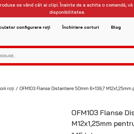
 produse se vând cât ai clipi. Înainte de a achita o comandă, vă
disponibilitatea.
culator configurare roți
Închiriere corturi
Blog
rii roți
/
OFM103 Flanse Distantiere 50mm 6×139,7 M12x1,25mm p
OFM103 Flanse Dis
M12x1,25mm pentru