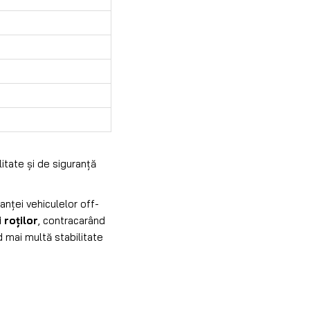
litate și de siguranță
nței vehiculelor off-
 roților
, contracarând
nd mai multă stabilitate