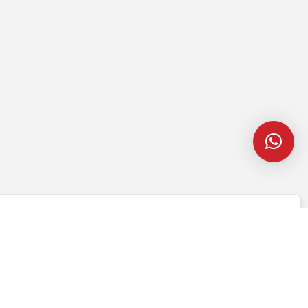
Cont client
Coș de cumpărături
Pagina de finalizare comandă
Wishlist