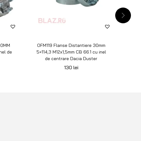
 50MM
OFM119 Flanse Distantiere 30mm
OFM1
nel de
5×114,3 M12x1,5mm CB 66.1 cu inel
6×139
de centrare Dacia Duster
130
lei
PENTRU CLIENȚI