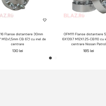
16 Flanse distantiere 30mm
OFM111 Flanse distantiere
7 M12x1,5mm CB 67,1 cu inel de
6X139.7 M12X1.25-CB110 cu i
centrare
centrare Nissan Patrol
130
lei
185
lei
INFORMAȚII
BLAZ
Configurator roți
Blog