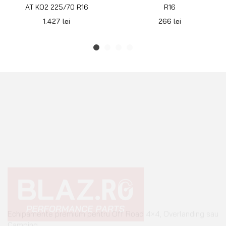
AT KO2 225/70 R16
R16
1.427
lei
266
lei
Echipamente premium pentru Off Road 4×4, Overlanding sau
Camping.