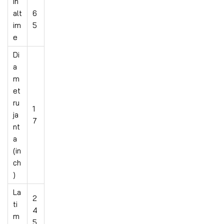
In
alt
6
im
5
e
Di
a
m
et
ru
1
ja
7
nt
a
(in
ch
)
La
2
ti
4
m
5