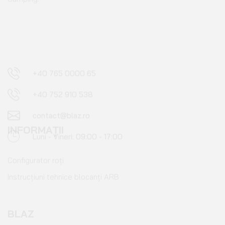
+40 765 0000 65
+40 752 910 538
contact@blaz.ro
Luni - Vineri: 09:00 - 17:00
INFORMAȚII
Configurator roți
Instrucțiuni tehnice blocanți ARB
BLAZ
Blog