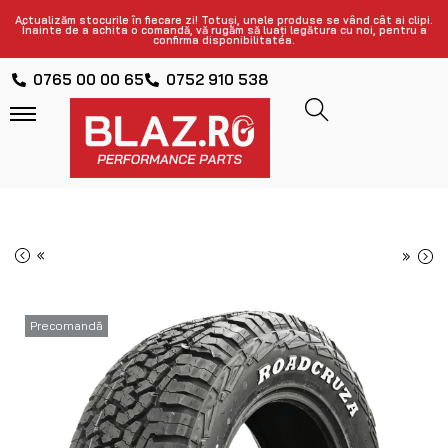
Actualizăm stocurile în fiecare zi! Totuși, unele produse se vând cât ai clipi.
Înainte de a achita o comandă, vă rugăm să luați legătura cu noi, pentru a
confirma disponibilitatea.
0765 00 00 65
0752 910 538
«
»
Precomandă