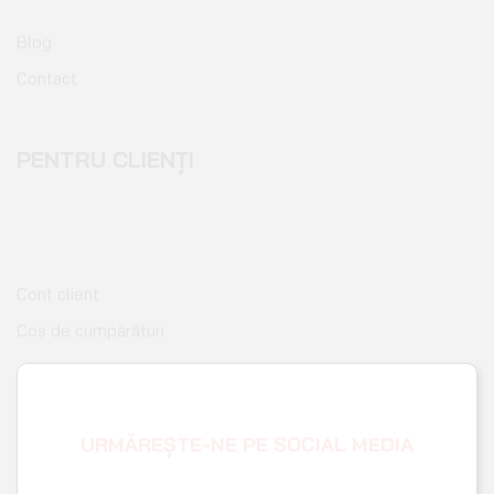
Contact
PENTRU CLIENȚI
Cont client
Coș de cumpărături
Pagina de finalizare comandă
Wishlist
URMĂREȘTE-NE PE SOCIAL MEDIA