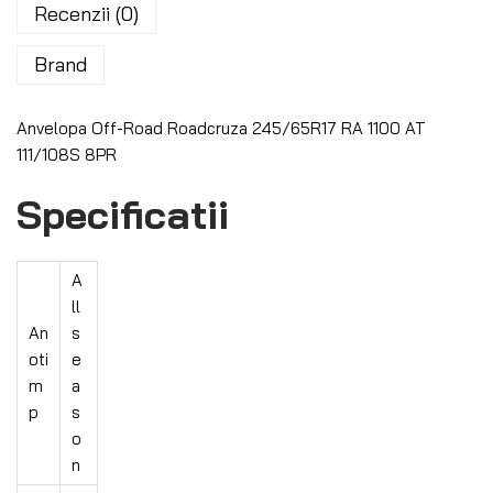
Recenzii (0)
Brand
Anvelopa Off-Road Roadcruza 245/65R17 RA 1100 AT
111/108S 8PR
Specificatii
A
ll
An
s
oti
e
m
a
p
s
o
n