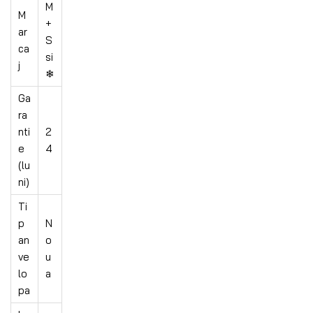
M
M
+
ar
S
ca
si
j
❄︎
Ga
ra
nti
2
e
4
(lu
ni)
Ti
p
N
an
o
ve
u
lo
a
pa