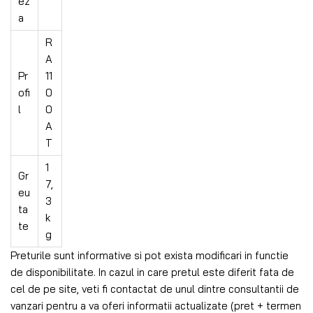
ez
a
R
A
Pr
11
ofi
0
l
0
A
T
1
Gr
7,
eu
3
ta
k
te
g
Preturile sunt informative si pot exista modificari in functie
de disponibilitate. In cazul in care pretul este diferit fata de
cel de pe site, veti fi contactat de unul dintre consultantii de
vanzari pentru a va oferi informatii actualizate (pret + termen