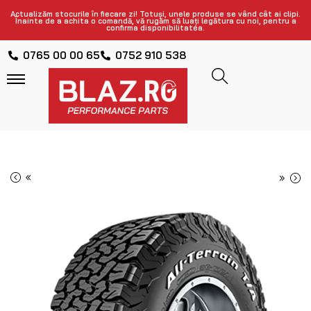
Actualizăm stocurile în fiecare zi! Totuși, unele produse se vând cât ai clipi.
Înainte de a achita o comandă, vă rugăm să luați legătura cu noi, pentru a
confirma disponibilitatea.
0765 00 00 65
0752 910 538
«
»