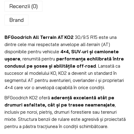
Recenzii (0)
Brand
BFGoodrich All Terrain AT KO2
30/9.5 R15 este una
dintre cele mai respectate anvelope
all‑terrain
(AT)
disponibile pentru vehicule
4×4, SUV‑uri și camionete
ușoare
, renumită pentru
performanța echilibrată între
condusul pe șosea și abilitățile off‑road
. Lansată ca
succesor al modelului KO, KO2 a devenit un standard în
segmentul AT pentru aventurieri, overlander‑i și proprietari
4×4 care vor o anvelopă capabilă în orice condiții.
BFGoodrich KO2 oferă
aderență excelentă atât pe
drumuri asfaltate, cât și pe trasee neamenajate
,
inclusiv pe noroi, pietriș, drumuri forestiere sau terenuri
mixte. Structura benzii de rulare este agresivă și proiectată
pentru a păstra tracțiunea în condiții schimbătoare.