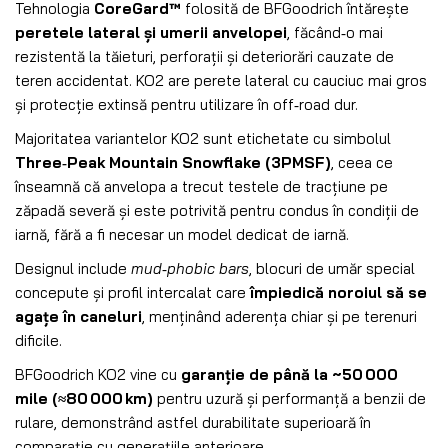
Tehnologia
CoreGard™
folosită de BFGoodrich întărește
peretele lateral și umerii anvelopei
, făcând‑o mai
rezistentă la tăieturi, perforații și deteriorări cauzate de
teren accidentat. KO2 are perete lateral cu cauciuc mai gros
și protecție extinsă pentru utilizare în off‑road dur.
Majoritatea variantelor KO2 sunt etichetate cu simbolul
Three‑Peak Mountain Snowflake (3PMSF)
, ceea ce
înseamnă că anvelopa a trecut testele de tracțiune pe
zăpadă severă și este potrivită pentru condus în condiții de
iarnă, fără a fi necesar un model dedicat de iarnă.
Designul include
mud‑phobic bars
, blocuri de umăr special
concepute și profil intercalat care
împiedică noroiul să se
agațe în caneluri
, menținând aderența chiar și pe terenuri
dificile.
BFGoodrich KO2 vine cu
garanție de până la ~50 000
mile (≈80 000 km)
pentru uzură și performanță a benzii de
rulare, demonstrând astfel durabilitate superioară în
comparație cu generațiile anterioare.