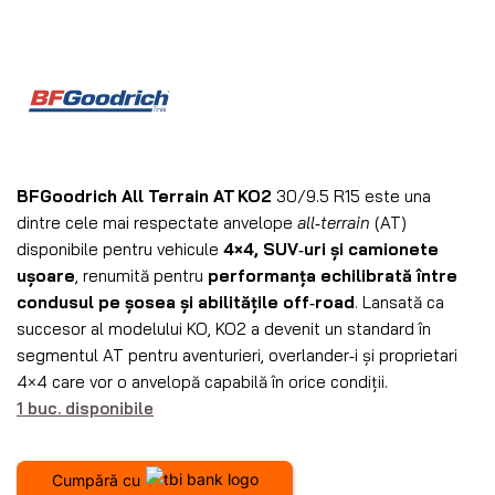
BFGoodrich All Terrain AT KO2
30/9.5 R15 este una
dintre cele mai respectate anvelope
all‑terrain
(AT)
disponibile pentru vehicule
4×4, SUV‑uri și camionete
ușoare
, renumită pentru
performanța echilibrată între
condusul pe șosea și abilitățile off‑road
. Lansată ca
succesor al modelului KO, KO2 a devenit un standard în
segmentul AT pentru aventurieri, overlander‑i și proprietari
4×4 care vor o anvelopă capabilă în orice condiții.
1 buc. disponibile
Cumpără cu