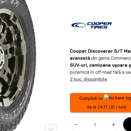
Cooper Discoverer S/T Ma
avansată
din gama
Commercia
SUV-uri, camioane ușoare ș
puternică în off-road
fără a sac
2 buc. disponibile
Cumpără cu
de la 24.17 LEI / lună