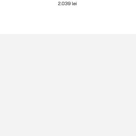
2.039
lei
Echipamente premium pentru Off Road
4×4, Overlanding sau Camping.
+40 765 0000 65
+40 752 910 538