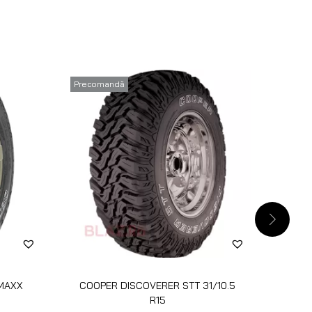
Precomandă
 MAXX
COOPER DISCOVERER STT 31/10.5
BFG
R15