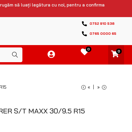
 rugăm să luați legătura cu noi, pentru a confirma
0752 910 538
0765 0000 65
0
0
Caută
R15
«
»
ER S/T MAXX 30/9.5 R15