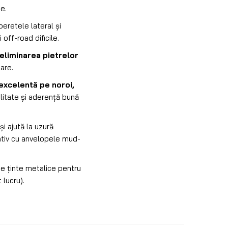
e.
eretele lateral și
i off-road dificile.
eliminarea pietrelor
are.
excelentă pe noroi,
ilitate și aderență bună
și ajută la uzură
ativ cu anvelopele mud-
e ținte metalice pentru
 lucru).