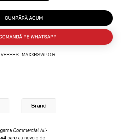
CUMPĂRĂ ACUM
COMANDĂ PE WHATSAPP
OVERERSTMAXXBSWP.O.R
Brand
 gama
Commercial All-
4×4
care au nevoie de