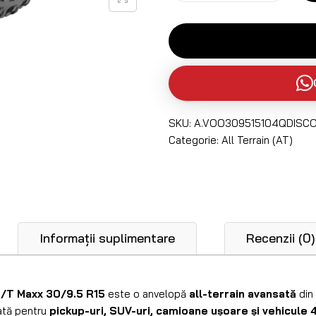
SKU:
A.VOO309515104QDISC
Categorie:
All Terrain (AT)
Informații suplimentare
Recenzii (0)
/T Maxx 30/9.5 R15
este o anvelopă
all-terrain avansată
din
ată pentru
pickup-uri, SUV-uri, camioane ușoare și vehicule 