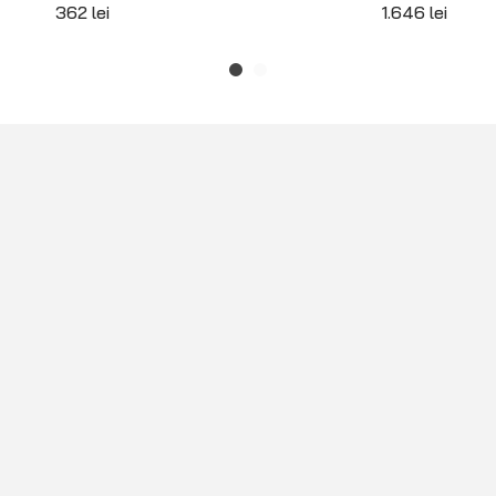
362
lei
1.646
lei
INFORMAȚII
BLAZ
Configurator roți
Blog
Instrucțiuni tehnice blocanți ARB
Contact