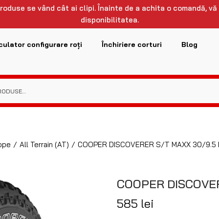
 produse se vând cât ai clipi. Înainte de a achita o comandă, vă
disponibilitatea.
culator configurare roți
Închiriere corturi
Blog
ope
/
All Terrain (AT)
/
COOPER DISCOVERER S/T MAXX 30/9.5 
COOPER DISCOVER
585
lei