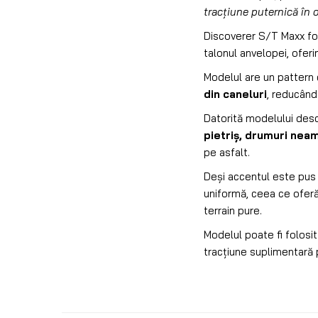
tracțiune puternică în 
Discoverer S/T Maxx f
talonul anvelopei, ofer
Modelul are un pattern c
din caneluri
, reducând 
Datorită modelului desc
pietriș, drumuri nea
pe asfalt.
Deși accentul este pus
uniformă, ceea ce ofer
terrain pure.
Modelul poate fi folosit
tracțiune suplimentară p