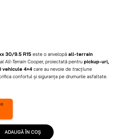
xx 30/9.5 R15
este o anvelopă
all-terrain
l All-Terrain
Cooper, proiectată pentru
pickup-uri,
i vehicule 4×4
care au nevoie de
tracțiune
rifica confortul și siguranța pe drumurile asfaltate.
ADAUGĂ ÎN COȘ