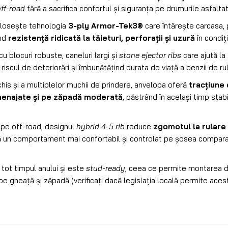
off-road
fără a sacrifica confortul și siguranța pe drumurile asfaltat
olosește tehnologia
3-ply Armor-Tek3®
care întărește carcasa, p
ind
rezistență ridicată la tăieturi, perforații și uzură
în condiți
u blocuri robuste, caneluri largi și
stone ejector ribs
care ajută la
riscul de deteriorări și îmbunătățind durata de viață a benzii de rul
his și a multiplelor muchii de prindere, anvelopa oferă
tracțiune 
menajate și pe zăpadă moderată
, păstrând în același timp stab
 pe off-road, designul
hybrid 4-5 rib
reduce
zgomotul la rulare
ă un comportament mai confortabil și controlat pe șosea compar
 tot timpul anului și este
stud-ready
, ceea ce permite montarea d
e gheață și zăpadă (verificați dacă legislația locală permite acest