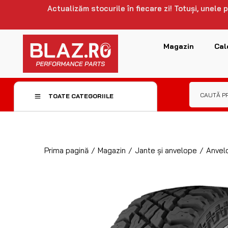
Actualizăm stocurile în fiecare zi! Totuși, unele
Magazin
Cal
TOATE CATEGORIILE
Prima pagină
/
Magazin
/
Jante și anvelope
/
Anvel