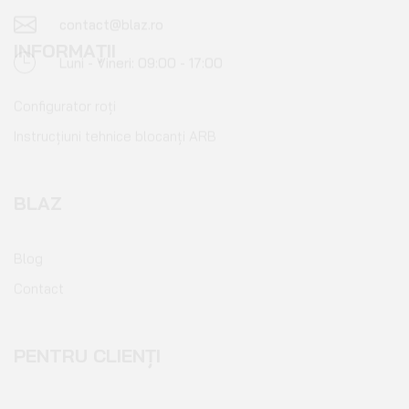
INFORMAȚII
Configurator roți
Instrucțiuni tehnice blocanți ARB
BLAZ
Blog
Contact
PENTRU CLIENȚI
Cont client
Coș de cumpărături