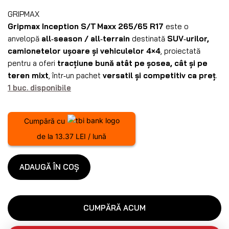
GRIPMAX
Gripmax Inception S/T Maxx 265/65 R17
este o
anvelopă
all‑season / all‑terrain
destinată
SUV‑urilor,
camionetelor ușoare și vehiculelor 4×4
, proiectată
pentru a oferi
tracțiune bună atât pe șosea, cât și pe
teren mixt
, într‑un pachet
versatil și competitiv ca preț
.
1 buc. disponibile
Cumpără cu
de la 13.37 LEI / lună
ADAUGĂ ÎN COȘ
CUMPĂRĂ ACUM