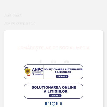
Pagina de finalizare comandă
Wishlist
URMĂREȘTE-NE PE SOCIAL MEDIA