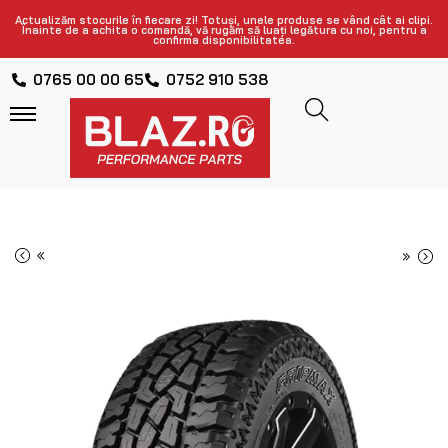
Actualizăm stocurile în fiecare zi! Totuși, unele produse se vând cât ai clipi.
Înainte de a achita o comandă, vă rugăm să luați legătura cu noi, pentru a
confirma disponibilitatea.
0765 00 00 65
0752 910 538
«
»