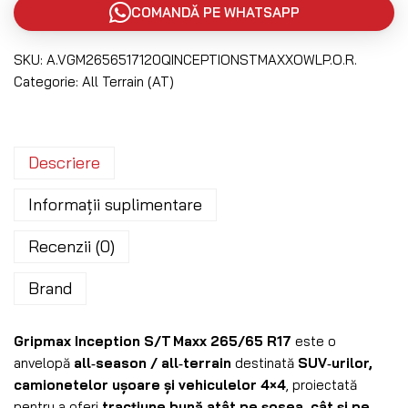
COMANDĂ PE WHATSAPP
SKU:
A.VGM2656517120QINCEPTIONSTMAXXOWLP.O.R.
Categorie:
All Terrain (AT)
Descriere
Informații suplimentare
Recenzii (0)
Brand
Gripmax Inception S/T Maxx 265/65 R17
este o
anvelopă
all‑season / all‑terrain
destinată
SUV‑urilor,
camionetelor ușoare și vehiculelor 4×4
, proiectată
pentru a oferi
tracțiune bună atât pe șosea, cât și pe