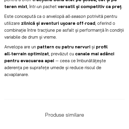
teren mixt
, într‑un pachet
versatil și competitiv ca preț
.
Este concepută ca o anvelopă
all‑season
potrivită pentru
utilizare
zilnică și aventuri ușoare off‑road
, oferind o
combinație între tracțiune pe asfalt și performanță în condiții
variabile de drum și vreme.
Anvelopa are un
pattern cu patru nervuri
și
profil
all‑terrain optimizat
, prevăzut cu
canale mai adânci
pentru evacuarea apei
— ceea ce îmbunătățește
aderența pe suprafețe umede și reduce riscul de
acvaplanare.
Produse similare