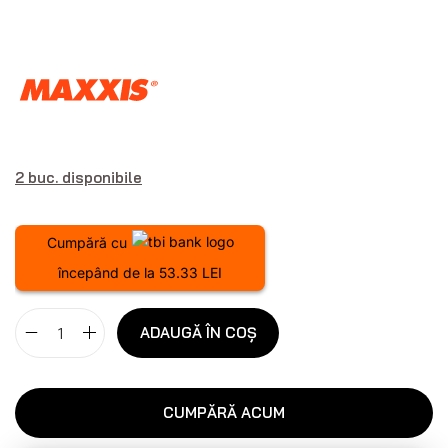
2 buc. disponibile
Cumpără cu
începând de la 53.33 LEI
ADAUGĂ ÎN COȘ
CUMPĂRĂ ACUM