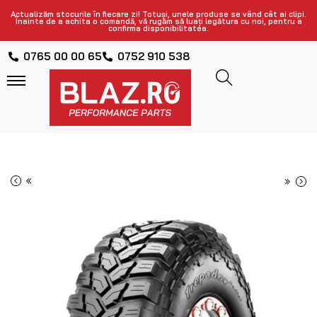
Actualizăm stocurile în fiecare zi! Totuși, unele produse se vând cât ai clipi.
Înainte de a achita o comandă, vă rugăm să luați legătura cu noi, pentru a
confirma disponibilitatea.
0765 00 00 65
0752 910 538
«
»