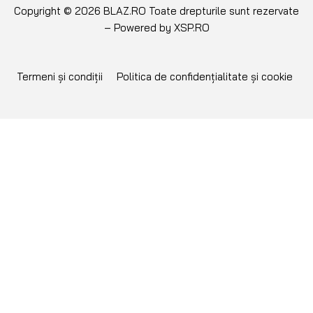
Copyright © 2026 BLAZ.RO Toate drepturile sunt rezervate
– Powered by
XSP.RO
Termeni și condiții
Politica de confidențialitate și cookie
NU GĂSEȘTI PIESA
CĂUTATĂ?
Îți putem aduce orice piesă pe
comandă! Poți lua oricând legătura