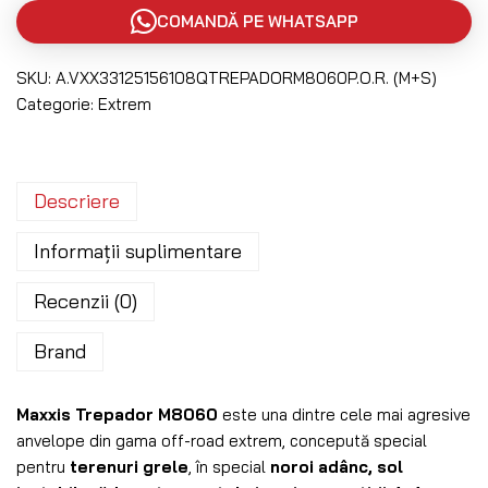
COMANDĂ PE WHATSAPP
SKU:
A.VXX33125156108QTREPADORM8060P.O.R. (M+S)
Categorie:
Extrem
Descriere
Informații suplimentare
Recenzii (0)
Brand
Maxxis Trepador M8060
este una dintre cele mai agresive
anvelope din gama off-road extrem, concepută special
pentru
terenuri grele
, în special
noroi adânc, sol