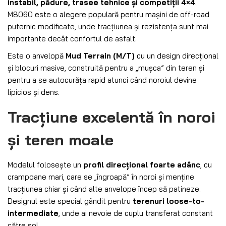
instabil, pădure, trasee tehnice și competiții 4×4
.
M8060 este o alegere populară pentru mașini de off-road
puternic modificate, unde tracțiunea și rezistența sunt mai
importante decât confortul de asfalt.
Este o anvelopă
Mud Terrain (M/T)
cu un design direcțional
și blocuri masive, construită pentru a „mușca” din teren și
pentru a se autocurăța rapid atunci când noroiul devine
lipicios și dens.
Tracțiune excelentă în noroi
și teren moale
Modelul folosește un
profil direcțional foarte adânc
, cu
crampoane mari, care se „îngroapă” în noroi și menține
tracțiunea chiar și când alte anvelope încep să patineze.
Designul este special gândit pentru
terenuri loose-to-
intermediate
, unde ai nevoie de cuplu transferat constant
către sol.