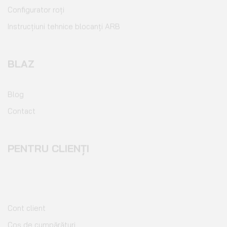
Instrucțiuni tehnice blocanți ARB
BLAZ
Blog
Contact
PENTRU CLIENȚI
Cont client
Coș de cumpărături
Pagina de finalizare comandă
Wishlist