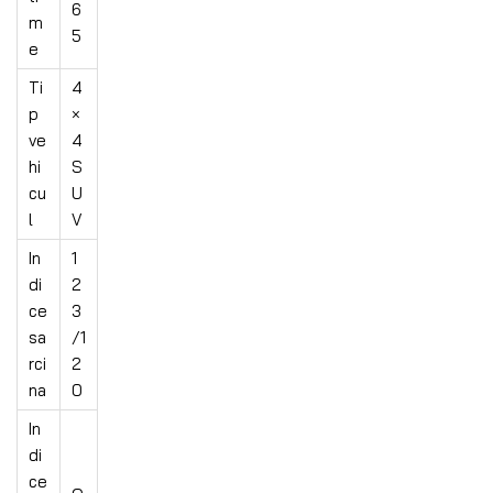
6
m
5
e
Ti
4
p
×
ve
4
hi
S
cu
U
l
V
In
1
di
2
ce
3
sa
/1
rci
2
na
0
In
di
ce