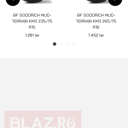
BF GOODRICH MUD-
BF GOODRICH MUD-
TERRAIN KM3 235/75
TERRAIN KM3 265/75
R15
R16
1.281
lei
1.452
lei
Echipamente premium pentru Off Road 4×4, Overlanding sau
Camping.