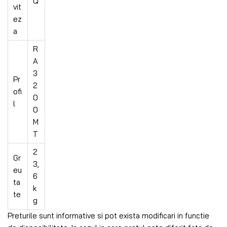
Q
vit
ez
a
R
A
3
Pr
2
ofi
0
l
0
M
T
2
Gr
3,
eu
6
ta
k
te
g
Preturile sunt informative si pot exista modificari in functie