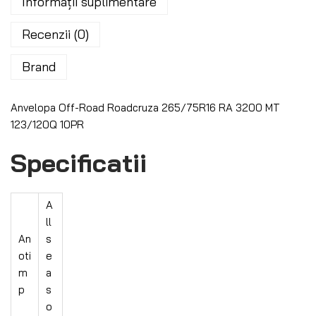
Informații suplimentare
Recenzii (0)
Brand
Anvelopa Off-Road Roadcruza 265/75R16 RA 3200 MT
123/120Q 10PR
Specificatii
A
ll
An
s
oti
e
m
a
p
s
o