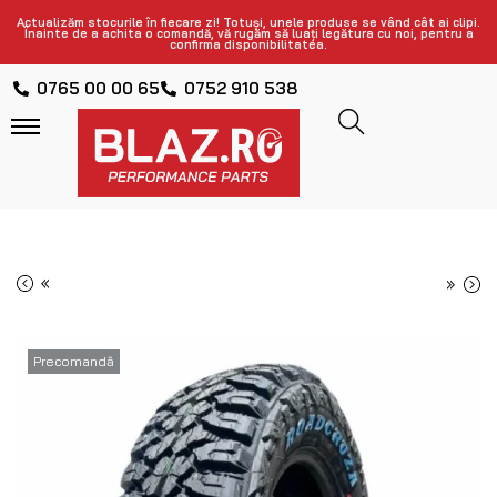
Actualizăm stocurile în fiecare zi! Totuși, unele produse se vând cât ai clipi.
Înainte de a achita o comandă, vă rugăm să luați legătura cu noi, pentru a
confirma disponibilitatea.
0765 00 00 65
0752 910 538
«
»
Precomandă