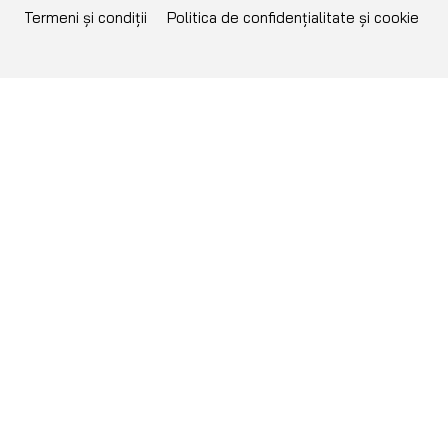
Termeni și condiții
Politica de confidențialitate și cookie
NU GĂSEȘTI PIESA
CĂUTATĂ?
Îți putem aduce orice piesă pe
comandă! Poți lua oricând legătura
cu noi telefonic, pe WhatsApp, e-
mail sau oricum îți este mai comod!
+40 752 910 538