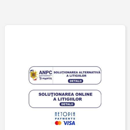
Pagina de finalizare comandă
Wishlist
URMĂREȘTE-NE PE SOCIAL MEDIA