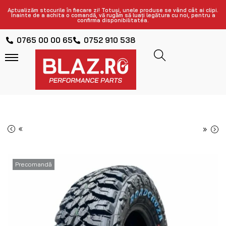
Actualizăm stocurile în fiecare zi! Totuși, unele produse se vând cât ai clipi.
Înainte de a achita o comandă, vă rugăm să luați legătura cu noi, pentru a
confirma disponibilitatea.
0765 00 00 65
0752 910 538
«
»
Precomandă