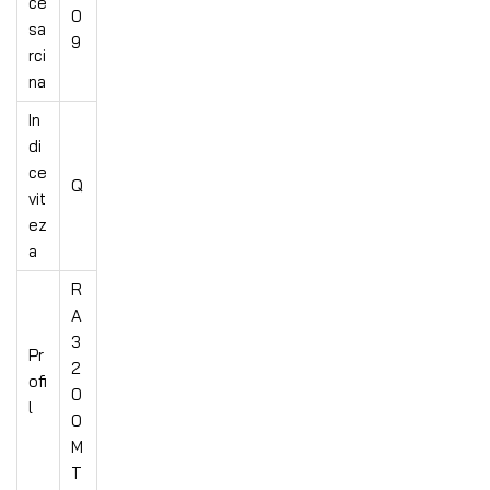
ce
0
sa
9
rci
na
In
di
ce
Q
vit
ez
a
R
A
3
Pr
2
ofi
0
l
0
M
T