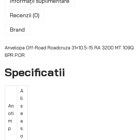
Informații suplimentare
Recenzii (0)
Brand
Anvelopa Off-Road Roadcruza 31×10.5-15 RA 3200 MT 109Q
6PR P.OR
Specificatii
A
ll
An
s
oti
e
m
a
p
s
o