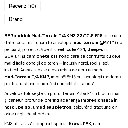
Recenzii (0)
Brand
BFGoodrich Mud‑Terrain T/A KM3 33/10.5 R15
este una
dintre cele mai renumite anvelope
mud‑terrain („M/T”)
de
pe piață, proiectată pentru
vehicule 4×4, Jeep-uri,
SUV‑uri și camionete off‑road
care se confruntă cu cele
mai dificile condiții de teren – inclusiv noroi, roci și sol
instabil. Aceasta este o evoluție a celebrului model
Mud‑Terrain T/A KM2
, îmbunătățită cu tehnologii moderne
pentru tracțiune maximă și durabilitate sporită.
Anvelopa folosește un profil „Terrain‑Attack” cu blocuri mari
și caneluri profunde, oferind
aderență impresionantă în
noroi, pe sol umed sau pietros
, asigurând tracțiune din
orice unghi de abordare.
KM3 utilizează compusul special
Krawl‑TEK
, care