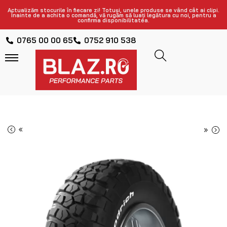
Actualizăm stocurile în fiecare zi! Totuși, unele produse se vând cât ai clipi.
Înainte de a achita o comandă, vă rugăm să luați legătura cu noi, pentru a
confirma disponibilitatea.
0765 00 00 65
0752 910 538
«
»