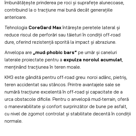
îmbunătățește prinderea pe roci și suprafețe alunecoase,
contribuind la o tracțiune mai bună decât generațiile
anterioare.
Tehnologia
CoreGard Max
întărește peretele lateral și
reduce riscul de perforări sau tăieturi în condiții off‑road
dure, oferind rezistență sporită la impact și abraziune.
Anvelopa are
„mud‑phobic bars”
pe umăr și caneluri
laterale proiectate pentru a
expulza noroiul acumulat
,
menținând tracțiunea în teren moale.
KM3 este gândită pentru off‑road greu: noroi adânc, pietriș,
teren accidentat sau stâncos. Printre avantajele sale se
numără tracțiune excelentă în off‑road și capacitate de a
urca obstacole dificile. Pentru o anvelopă mud‑terrain, oferă
o manevrabilitate și confort surprinzător de bune pe asfalt,
cu nivel de zgomot controlat și stabilitate decentă în condiții
normale.