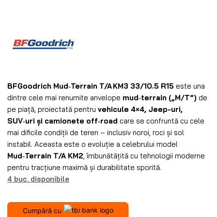
BFGoodrich Mud‑Terrain T/A KM3 33/10.5 R15
este una
dintre cele mai renumite anvelope
mud‑terrain („M/T”)
de
pe piață, proiectată pentru
vehicule 4×4, Jeep-uri,
SUV‑uri și camionete off‑road
care se confruntă cu cele
mai dificile condiții de teren – inclusiv noroi, roci și sol
instabil. Aceasta este o evoluție a celebrului model
Mud‑Terrain T/A KM2
, îmbunătățită cu tehnologii moderne
pentru tracțiune maximă și durabilitate sporită.
4 buc. disponibile
Cumpără cu