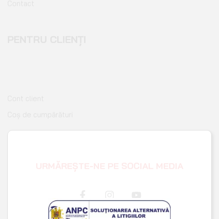
PENTRU CLIENȚI
Cont client
Coș de cumpărături
Pagina de finalizare comandă
Wishlist
URMĂREȘTE-NE PE SOCIAL MEDIA