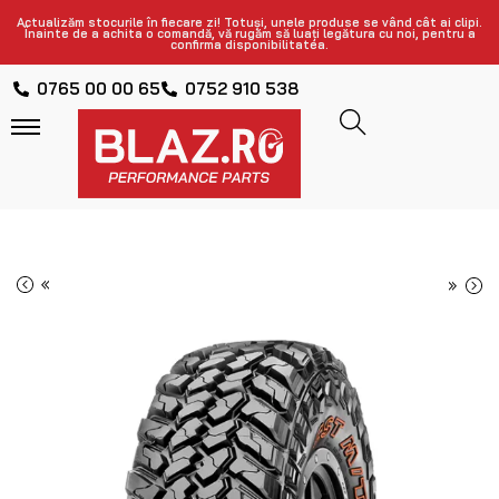
Actualizăm stocurile în fiecare zi! Totuși, unele produse se vând cât ai clipi.
Înainte de a achita o comandă, vă rugăm să luați legătura cu noi, pentru a
confirma disponibilitatea.
0765 00 00 65
0752 910 538
«
»