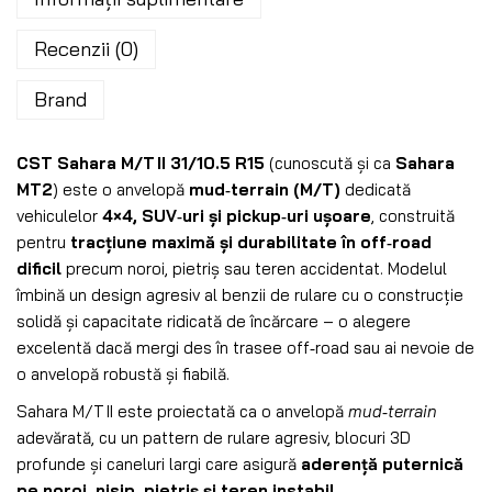
Recenzii (0)
Brand
CST Sahara M/T II 31/10.5 R15
(cunoscută și ca
Sahara
MT2
) este o anvelopă
mud‑terrain (M/T)
dedicată
vehiculelor
4×4, SUV‑uri și pickup‑uri ușoare
, construită
pentru
tracțiune maximă și durabilitate în off‑road
dificil
precum noroi, pietriș sau teren accidentat. Modelul
îmbină un design agresiv al benzii de rulare cu o construcție
solidă și capacitate ridicată de încărcare – o alegere
excelentă dacă mergi des în trasee off‑road sau ai nevoie de
o anvelopă robustă și fiabilă.
Sahara M/T II este proiectată ca o anvelopă
mud‑terrain
adevărată, cu un pattern de rulare agresiv, blocuri 3D
profunde și caneluri largi care asigură
aderență puternică
pe noroi, nisip, pietriș și teren instabil
.