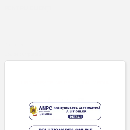
Cont client
Coș de cumpărături
Pagina de finalizare comandă
Wishlist
URMĂREȘTE-NE PE SOCIAL MEDIA