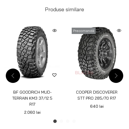
Produse similare
Precomandă
BF GOODRICH MUD-
COOPER DISCOVERER
TERRAIN KM3 37/12.5
STT PRO 285/70 R17
R17
640
lei
2.060
lei