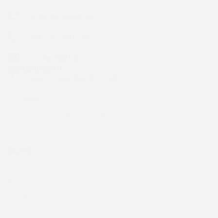
Luni - Vineri: 09:00 - 17:00
INFORMAȚII
Configurator roți
Instrucțiuni tehnice blocanți ARB
BLAZ
Blog
Contact
PENTRU CLIENȚI