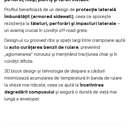
Profilul beneficiază de un design de
protecție laterală
îmbunătățit (armored sidewall)
, ceea ce sporește
rezistența la
tăieturi, perforări și impacturi laterale
–
un avantaj crucial în condiții off‑road grele.
Design‑ul cu
grooved ribs
și spații largi între crampoane ajută
la
auto‑curățarea benzii de rulare
, prevenind
„aglomerarea” noroiului și menținând tracțiunea chiar și în
condiții dificile.
3D block design și tehnologia de disipare a căldurii
minimizează acumularea de temperatură în banda de rulare
la viteze mai ridicate, ceea ce ajută la
încetinirea
degradării compusului
și asigură o durată de viață mai
lungă a anvelopei.