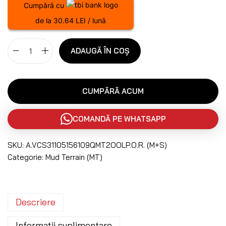
Cumpără cu
de la 30.64 LEI / lună
ADAUGĂ ÎN COȘ
CUMPĂRĂ ACUM
COMANDĂ PE WHATSAPP
SKU:
A.VCS31105156109QMT2OOLP.O.R. (M+S)
Categorie:
Mud Terrain (MT)
Descriere
Informații suplimentare