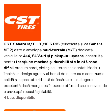
CST Sahara M/T II 31/10.5 R15
(cunoscută și ca
Sahara
MT2
) este o anvelopă
mud‑terrain (M/T)
dedicată
vehiculelor
4×4, SUV‑uri și pickup‑uri ușoare
, construită
pentru
tracțiune maximă și durabilitate în off‑road
dificil
precum noroi, pietriș sau teren accidentat. Modelul
îmbină un design agresiv al benzii de rulare cu o construcție
solidă și capacitate ridicată de încărcare – o alegere
excelentă dacă mergi des în trasee off‑road sau ai nevoie de
o anvelopă robustă și fiabilă.
4 buc. disponibile