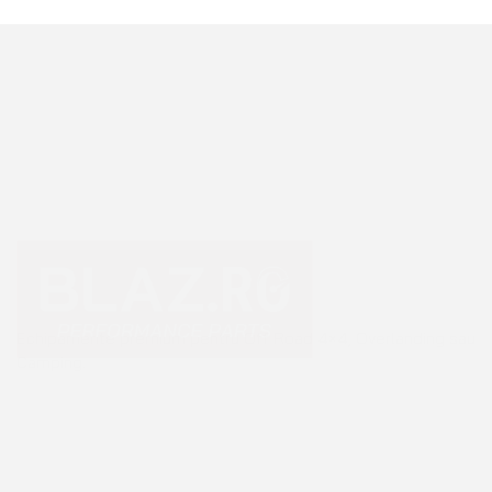
Echipamente premium pentru Off Road 4×4, Overlanding sau
Camping.
+40 765 0000 65
+40 752 910 538
contact@blaz.ro