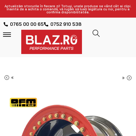
Actualizăm stocurile în fiecare zi! Totuși, unele produse se vând cât ai clipi.
Înainte de a achita o comandă, vă rugăm să luați legătura cu noi, pentru a
confirma disponibilitatea.
0765 00 00 65
0752 910 538
«
»