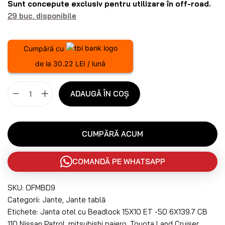
Sunt concepute exclusiv pentru utilizare în off-road.
29 buc. disponibile
Cumpără cu
de la 30.22 LEI / lună
ADAUGĂ ÎN COȘ
CUMPĂRĂ ACUM
COMANDĂ PE WHATSAPP
SKU:
OFMBD9
Categorii:
Jante
,
Jante tablă
Etichete:
Janta otel cu Beadlock 15X10 ET -50 6X139.7 CB
110 Nissan Patrol
,
mitsubishi pajero
,
Toyota Land Cruiser