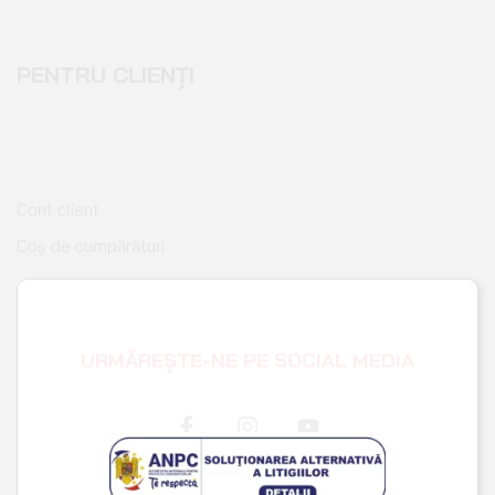
PENTRU CLIENȚI
Cont client
Coș de cumpărături
Pagina de finalizare comandă
Wishlist
URMĂREȘTE-NE PE SOCIAL MEDIA