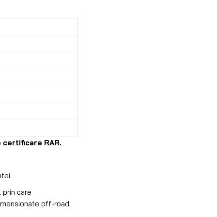
 certificare RAR.
tei.
l prin care
imensionate off-road.