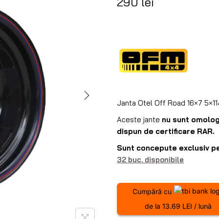
290
lei
Janta Otel Off Road 16×7 5×114
Aceste jante
nu sunt omolo
dispun de certificare RAR.
Sunt concepute exclusiv pen
32 buc. disponibile
Cumpără cu
de la 13.69 LEI / lună