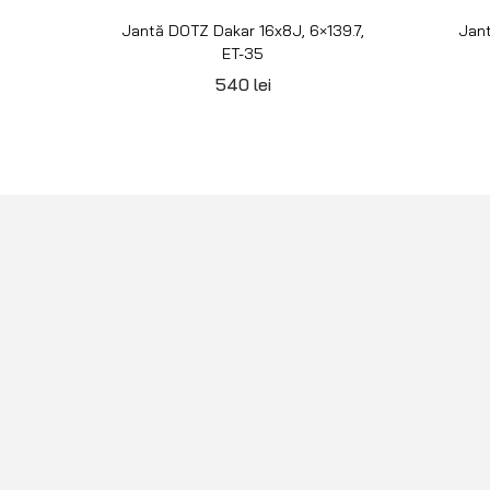
Jantă DOTZ Dakar 16x8J, 6×139.7,
Jant
ET-35
540
lei
Echipamente premium pentru Off Road
4×4, Overlanding sau Camping.