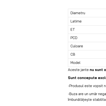
Diametru
Latime
ET
PCD
Culoare
CB
Model
Aceste jante
nu sunt 
Sunt concepute exclus
-Produsul este vopsit ne
-Buza are un umăr negativ
îmbunătățește stabilita