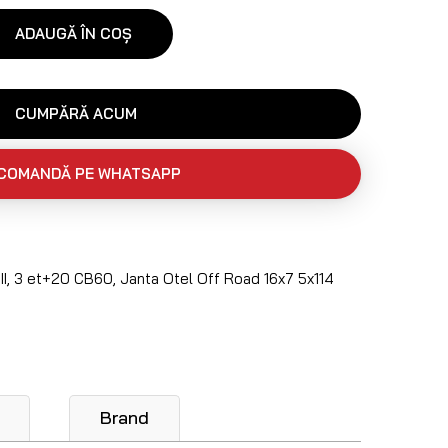
ADAUGĂ ÎN COȘ
CUMPĂRĂ ACUM
COMANDĂ PE WHATSAPP
II
,
3 et+20 CB60
,
Janta Otel Off Road 16x7 5x114
Brand