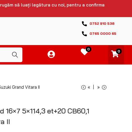
 rugăm să luați legătura cu noi, pentru a confirma
0752 910 538
0765 0000 65
0
0
Caută
zuki Grand Vitara II
«
»
d 16×7 5×114,3 et+20 CB60,1
a II