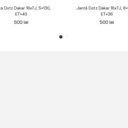
a Dotz Dakar 16x7J, 5×130,
Jantă Dotz Dakar 16x7J, 6×1
ET+40
ET+36
500
lei
500
lei
INFORMAȚII
BLAZ
Configurator roți
Blog
Instrucțiuni tehnice blocanți ARB
Contact