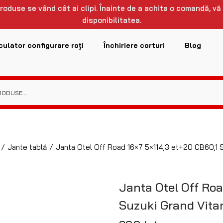
 produse se vând cât ai clipi. Înainte de a achita o comandă, vă
disponibilitatea.
culator configurare roți
Închiriere corturi
Blog
/
Jante tablă
/
Janta Otel Off Road 16×7 5×114,3 et+20 CB60,1 Su
Janta Otel Off Roa
Suzuki Grand Vitar