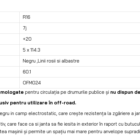
R16
7j
+20
5 x 114.3
Negru ,Linii rosii si albastre
60.1
OFM024
omologate
pentru circulația pe drumurile publice și
nu dispun de
iv pentru utilizare în off-road.
gru in camp electrostatic, care crește rezistența la zgâriere a jan
, care face ca si janta sa fie iesita in exterior în raport cu butucu
tea mașinii și permite un spațiu mai mare pentru anvelope suprad