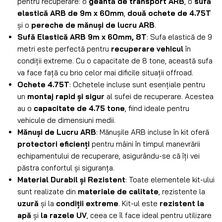
pentru recuperare: o
geantă de transport ARB
, o
sufă
elastică ARB de 9m x 60mm
,
două ochete de 4.75T
și o
pereche de mănuși de lucru ARB
.
Sufă Elastică ARB 9m x 60mm, 8T
: Sufa elastică de 9
metri este perfectă pentru
recuperare vehicul
în
condiții extreme. Cu o capacitate de 8 tone, această sufa
va face față cu brio celor mai dificile situații offroad.
Ochete 4.75T
: Ochetele incluse sunt esențiale pentru
un
montaj rapid și sigur
al sufei de recuperare. Acestea
au o
capacitate de 4.75 tone
, fiind ideale pentru
vehicule de dimensiuni medii.
Mănuși de Lucru ARB
: Mănușile ARB incluse în kit oferă
protectori eficienți
pentru mâini în timpul manevrării
echipamentului de recuperare, asigurându-se că îți vei
păstra confortul și siguranța.
Material Durabil și Rezistent
: Toate elementele kit-ului
sunt realizate din
materiale de calitate
, rezistente la
uzură
și la
condiții extreme
. Kit-ul este
rezistent la
apă
și
la razele UV
, ceea ce îl face ideal pentru utilizare