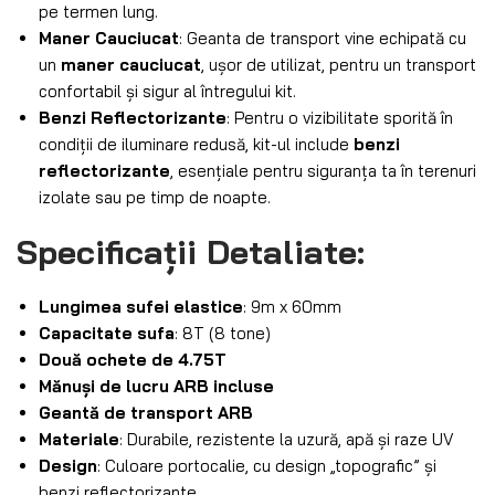
pe termen lung.
Maner Cauciucat
: Geanta de transport vine echipată cu
un
maner cauciucat
, ușor de utilizat, pentru un transport
confortabil și sigur al întregului kit.
Benzi Reflectorizante
: Pentru o vizibilitate sporită în
condiții de iluminare redusă, kit-ul include
benzi
reflectorizante
, esențiale pentru siguranța ta în terenuri
izolate sau pe timp de noapte.
Specificații Detaliate
:
Lungimea sufei elastice
: 9m x 60mm
Capacitate sufa
: 8T (8 tone)
Două ochete de 4.75T
Mănuși de lucru ARB incluse
Geantă de transport ARB
Materiale
: Durabile, rezistente la uzură, apă și raze UV
Design
: Culoare portocalie, cu design „topografic” și
benzi reflectorizante