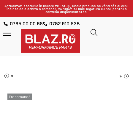
Actualizăm stocurile în fiecare zi! Totuși, unele produse se vând cât ai clipi.
Înainte de a achita o comandă, vă rugăm să luați legătura cu noi, pentru a
confirma disponibilitatea.
0765 00 00 65
0752 910 538
«
»
Precomandă