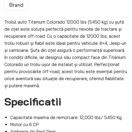
Brand
Troliul auto Titanium Colorado 12000 lbs (5450 kg) cu șufă
de oțel este soluția perfectă pentru nevoile de tractare și
recuperare off-road. Cu o capacitate de 12000 lbs, acest
troliu robust și fiabil este ideal pentru vehicule 4×4, Jeep-uri
și camioane. Șufa din oțel asigură o performanță superioară
în condiții dificile, iar designul său compact face din Titanium
Colorado un troliu ușor de instalat și utilizat. Perfecționat
pentru provocările off-road, acest troliu este esențial pentru
orice aventură sau situație de recuperare, oferind fiabilitate
și putere maximă.
Specificatii
Capacitate maxima de remorcare: 12,000 lbs/ 5450 Kg
Motor cu 6 CP
Ambreiaj: tip Fast Gear