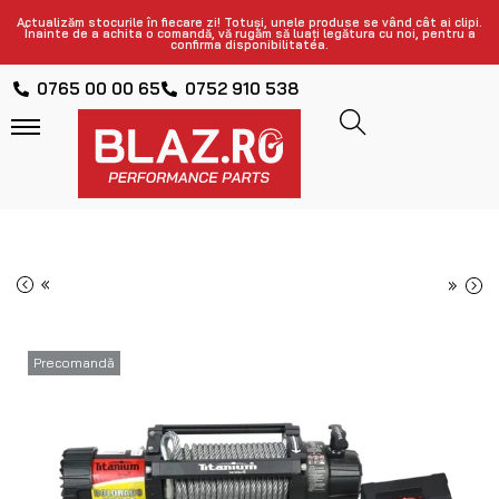
Actualizăm stocurile în fiecare zi! Totuși, unele produse se vând cât ai clipi.
Înainte de a achita o comandă, vă rugăm să luați legătura cu noi, pentru a
confirma disponibilitatea.
0765 00 00 65
0752 910 538
«
»
Precomandă