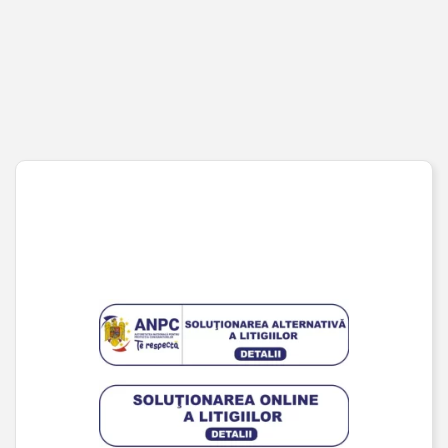
Coș de cumpărături
Pagina de finalizare comandă
Wishlist
URMĂREȘTE-NE PE SOCIAL MEDIA