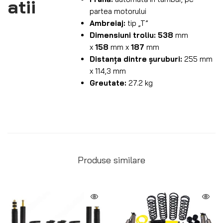
atii
partea motorului
Ambreiaj:
tip „T”
Dimensiuni troliu:
538
mm
x
158
mm x
187
mm
Distanța dintre șuruburi:
255 mm
x 114,3 mm
Greutate:
27.2 kg
Produse similare