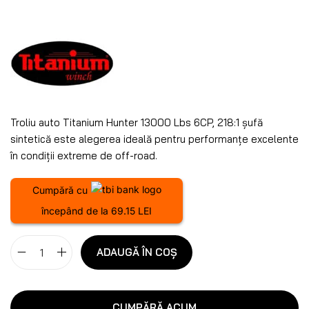
Troliu auto Titanium Hunter 13000 Lbs 6CP, 218:1 șufă
sintetică este alegerea ideală pentru performanțe excelente
în condiții extreme de off-road.
Cumpără cu
începând de la 69.15 LEI
ADAUGĂ ÎN COȘ
CUMPĂRĂ ACUM