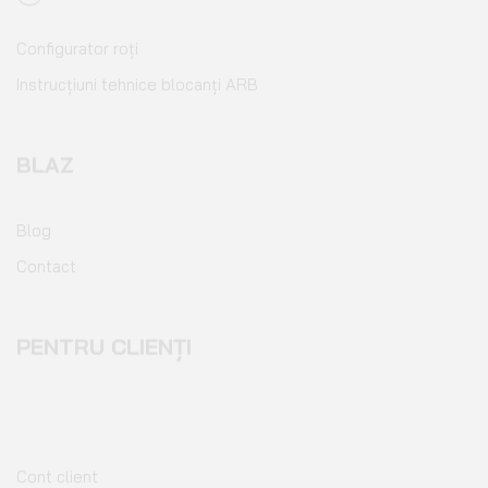
Instrucțiuni tehnice blocanți ARB
BLAZ
Blog
Contact
PENTRU CLIENȚI
Cont client
Coș de cumpărături
Pagina de finalizare comandă
Wishlist