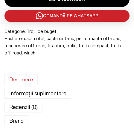
COMANDĂ PE WHATSAPP
Categorie:
Trolii de buget
Etichete:
cablu otel
,
cablu sintetic
,
performanta off-road
,
recuperare off-road
,
titanium
,
troliu
,
troliu compact
,
troliu
off-road
,
winch
Descriere
Informații suplimentare
Recenzii (0)
Brand