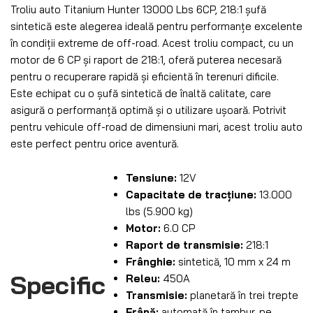
Troliu auto Titanium Hunter 13000 Lbs 6CP, 218:1 șufă
sintetică este alegerea ideală pentru performanțe excelente
în condiții extreme de off-road. Acest troliu compact, cu un
motor de 6 CP și raport de 218:1, oferă puterea necesară
pentru o recuperare rapidă și eficientă în terenuri dificile.
Este echipat cu o șufă sintetică de înaltă calitate, care
asigură o performanță optimă și o utilizare ușoară. Potrivit
pentru vehicule off-road de dimensiuni mari, acest troliu auto
este perfect pentru orice aventură.
Tensiune:
12V
Capacitate de tracțiune:
13.000
lbs (5.900 kg)
Motor:
6.0 CP
Raport de transmisie:
218:1
Frânghie:
sintetică, 10 mm x 24 m
Specific
Releu:
450A
Transmisie:
planetară în trei trepte
Frână:
automată în tambur, pe