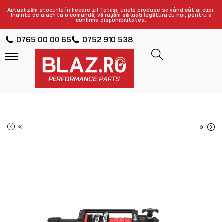
Actualizăm stocurile în fiecare zi! Totuși, unele produse se vând cât ai clipi.
Înainte de a achita o comandă, vă rugăm să luați legătura cu noi, pentru a
confirma disponibilitatea.
0765 00 00 65
0752 910 538
«
»