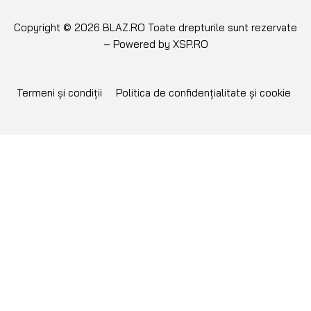
Copyright © 2026 BLAZ.RO Toate drepturile sunt rezervate
– Powered by
XSP.RO
Termeni și condiții
Politica de confidențialitate și cookie
NU GĂSEȘTI PIESA
CĂUTATĂ?
Îți putem aduce orice piesă pe