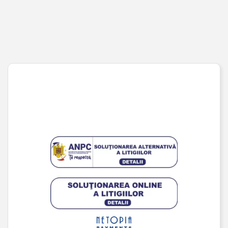
Coș de cumpărături
Pagina de finalizare comandă
Wishlist
URMĂREȘTE-NE PE SOCIAL MEDIA