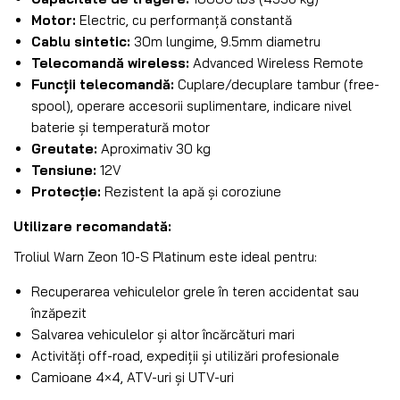
Motor:
Electric, cu performanță constantă
Cablu sintetic:
30m lungime, 9.5mm diametru
Telecomandă wireless:
Advanced Wireless Remote
Funcții telecomandă:
Cuplare/decuplare tambur (free-
spool), operare accesorii suplimentare, indicare nivel
baterie și temperatură motor
Greutate:
Aproximativ 30 kg
Tensiune:
12V
Protecție:
Rezistent la apă și coroziune
Utilizare recomandată:
Troliul Warn Zeon 10-S Platinum este ideal pentru:
Recuperarea vehiculelor grele în teren accidentat sau
înzăpezit
Salvarea vehiculelor și altor încărcături mari
Activități off-road, expediții și utilizări profesionale
Camioane 4×4, ATV-uri și UTV-uri