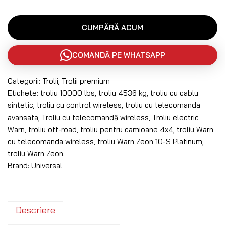
CUMPĂRĂ ACUM
COMANDĂ PE WHATSAPP
Categorii:
Trolii
,
Trolii premium
Etichete:
troliu 10000 lbs
,
troliu 4536 kg
,
troliu cu cablu
sintetic
,
troliu cu control wireless
,
troliu cu telecomanda
avansata
,
Troliu cu telecomandă wireless
,
Troliu electric
Warn
,
troliu off-road
,
troliu pentru camioane 4x4
,
troliu Warn
cu telecomanda wireless
,
troliu Warn Zeon 10-S Platinum
,
troliu Warn Zeon.
Brand:
Universal
Descriere