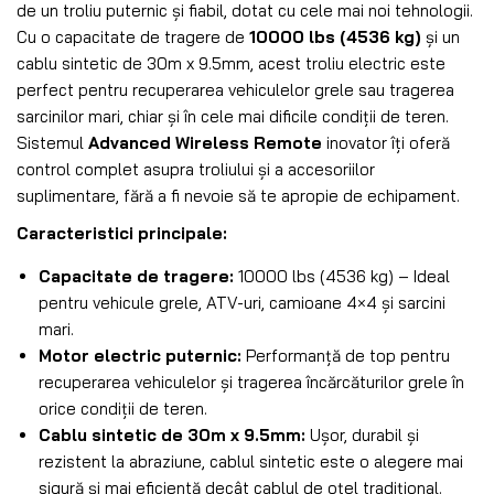
de un troliu puternic și fiabil, dotat cu cele mai noi tehnologii.
Cu o capacitate de tragere de
10000 lbs (4536 kg)
și un
cablu sintetic de 30m x 9.5mm, acest troliu electric este
perfect pentru recuperarea vehiculelor grele sau tragerea
sarcinilor mari, chiar și în cele mai dificile condiții de teren.
Sistemul
Advanced Wireless Remote
inovator îți oferă
control complet asupra troliului și a accesoriilor
suplimentare, fără a fi nevoie să te apropie de echipament.
Caracteristici principale:
Capacitate de tragere:
10000 lbs (4536 kg) – Ideal
pentru vehicule grele, ATV-uri, camioane 4×4 și sarcini
mari.
Motor electric puternic:
Performanță de top pentru
recuperarea vehiculelor și tragerea încărcăturilor grele în
orice condiții de teren.
Cablu sintetic de 30m x 9.5mm:
Ușor, durabil și
rezistent la abraziune, cablul sintetic este o alegere mai
sigură și mai eficientă decât cablul de oțel tradițional.