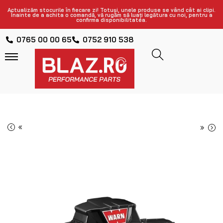
Actualizăm stocurile în fiecare zi! Totuși, unele produse se vând cât ai clipi.
Înainte de a achita o comandă, vă rugăm să luați legătura cu noi, pentru a
confirma disponibilitatea.
0765 00 00 65
0752 910 538
«
»