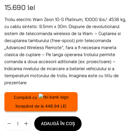
15.690
lei
Troliu electric Warn Zeon 10-S Platinum, 10000 lbs/ 4536 kg,
cu cablu sintetic: 9.5mm x 30m. Dispune de revolutionarul
sistem de telecomanda wireless de la Warn: – Cuplarea si
decuplarea tamburului (free-spool) prin telecomanda
„Advanced Wireless Remote”, fara a fi necesara maneta
clasica de cuplare – Pe langa operarea troliului permite
comanda a doua accesorii aditionale (ex. proiectoare) –
Indicarea nivelului de incarcare a bateriei vehiculului si a
temperaturii motorului de troliu. Imaginea este cu titlu de
prezentare
Cumpără cu
începând de la 448.94 LEI
ADAUGĂ ÎN COȘ