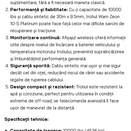
suplimentare, fără a fi necesară maneta clasică.
Performanță și fiabilitate:
Cu o capacitate de 10000
lbs și cablu sintetic de 30m x 9.5mm, troliul Warn Zeon
10-S Platinum poate face față celor mai dificile sarcini de
recuperare și tracțiune.
Monitorizare continuă:
Afișajul wireless oferă informații
utile despre nivelul de încărcare a bateriei vehiculului și
temperatura motorului troliului, prevenind supraîncălzirea
și îmbunătățind performanța generală.
Siguranță sporită:
Cablu sintetic mai ușor și mai sigur
decât cel din oțel, reducând riscul de răniri sau accidente
legate de ruperea cablului.
Design compact și rezistent:
Troliul este rezistent la
apă și coroziune, perfect pentru utilizarea în condiții
extreme de off-road, iar telecomanda avansată îl face
ușor de manevrat de la distanță.
Specificații tehnice:
Capacitate de tragere:
10000 lbs (4536 kg)