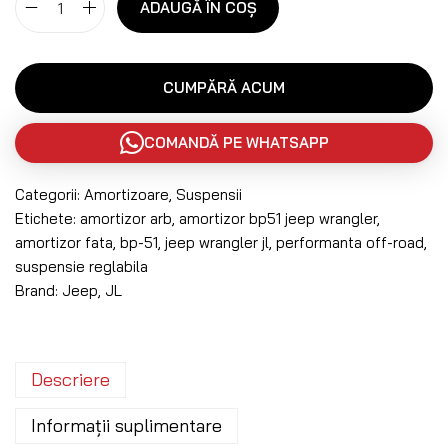
ADAUGĂ ÎN COȘ
CUMPĂRĂ ACUM
COMANDĂ PE WHATSAPP
Categorii:
Amortizoare
,
Suspensii
Etichete:
amortizor arb
,
amortizor bp51 jeep wrangler
,
amortizor fata
,
bp-51
,
jeep wrangler jl
,
performanta off-road
,
suspensie reglabila
Brand:
Jeep
,
JL
Descriere
Informații suplimentare