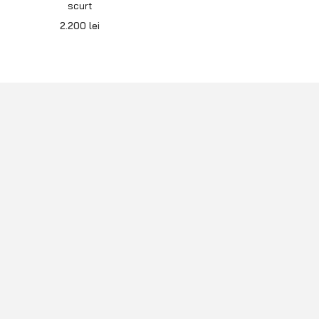
scurt
2.200
lei
Echipamente premium pentru Off Road 4×4, Overlanding sau
Camping.
+40 765 0000 65