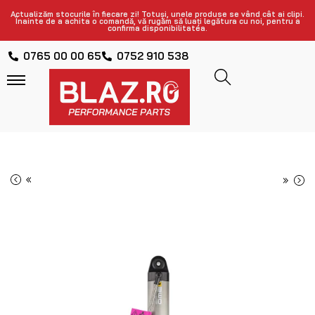
Actualizăm stocurile în fiecare zi! Totuși, unele produse se vând cât ai clipi.
Înainte de a achita o comandă, vă rugăm să luați legătura cu noi, pentru a
confirma disponibilitatea.
0765 00 00 65
0752 910 538
«
»