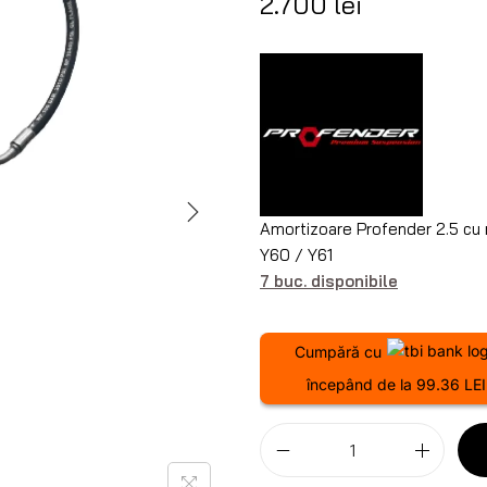
2.700
lei
Amortizoare Profender 2.5 cu r
Y60 / Y61
7 buc. disponibile
Cumpără cu
începând de la 99.36 LEI