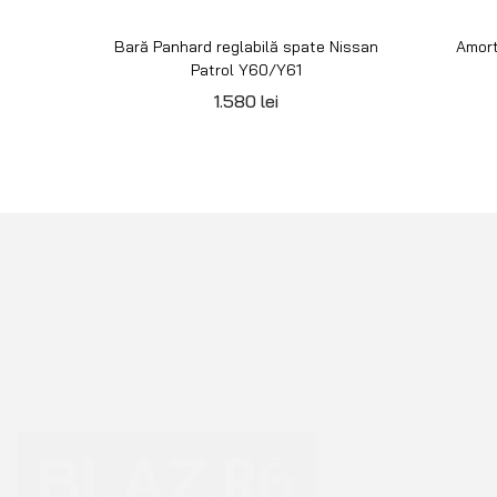
Bară Panhard reglabilă spate Nissan
Amort
Patrol Y60/Y61
1.580
lei
Echipamente premium pentru Off Road
4×4, Overlanding sau Camping.