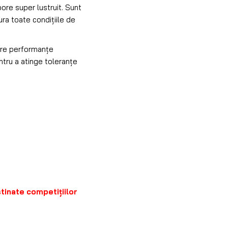
ore super lustruit. Sunt
ra toate condițiile de
fere performanțe
tru a atinge toleranțe
stinate competiţiilor