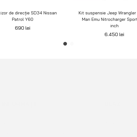
izor de direcție SD34 Nissan
Kit suspensie Jeep Wrangler
Patrol Y60
Man Emu Nitrocharger Sport
inch
690
lei
6.450
lei
INFORMAȚII
BLAZ
Configurator roți
Blog
Instrucțiuni tehnice blocanți ARB
Contact