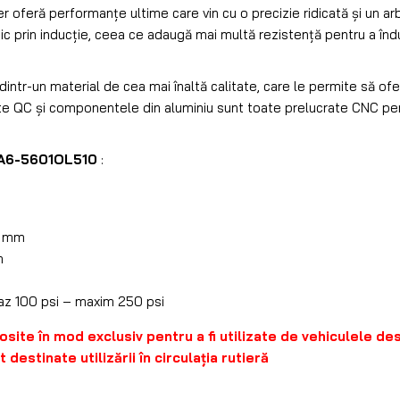
 oferă performanțe ultime care vin cu o precizie ridicată și un arb
ic prin inducție, ceea ce adaugă mai multă rezistență pentru a îndu
dintr-un material de cea mai înaltă calitate, care le permite să o
e QC și componentele din aluminiu sunt toate prelucrate CNC pen
A6-5601OL510
:
0 mm
m
az 100 psi – maxim 250 psi
osite în mod exclusiv pentru a fi utilizate de vehiculele de
 destinate utilizării în circulaţia rutieră