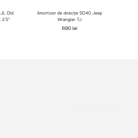
 JL Old
Amortizor de direcție SD40 Jeep
Kit s
 2.5″
Wrangler TJ
Kit p
690
lei
PENTRU CLIENȚI
Cont client
Coș de cumpărături
Pagina de finalizare comandă
Wishlist