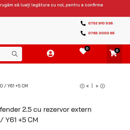
 rugăm să luați legătura cu noi, pentru a confirma
0752 910 538
0765 0000 65
0
0
Caută
60 / Y61 +5 CM
«
»
fender 2.5 cu rezervor extern
 / Y61 +5 CM