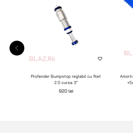
Profender Bumpstop reglabil cu filet
Amorti
2.0 cursa 3″
+5
920
lei