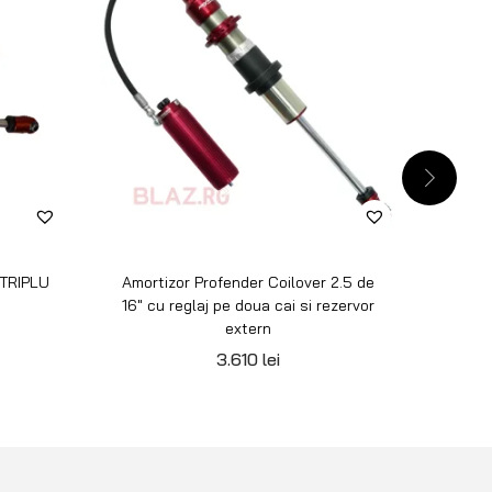
 TRIPLU
Amortizor Profender Coilover 2.5 de
Amort
16″ cu reglaj pe doua cai si rezervor
16″ c
extern
3.610
lei