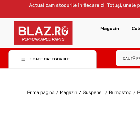
Actualizăm stocurile în fiecare zi! Totuși, unele
Magazin
Cal
TOATE CATEGORIILE
Prima pagină
/
Magazin
/
Suspensii
/
Bumpstop
/
P