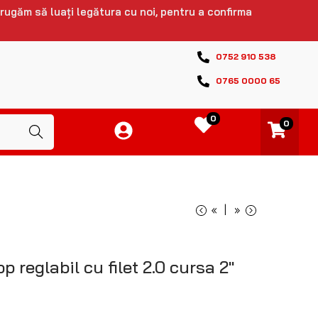
 rugăm să luați legătura cu noi, pentru a confirma
0752 910 538
0765 0000 65
0
0
Caută
«
»
reglabil cu filet 2.0 cursa 2″