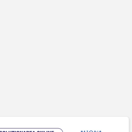
PENTRU CLIENȚI
Cont client
Coș de cumpărături
Pagina de finalizare comandă
Wishlist