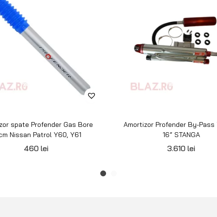
zor spate Profender Gas Bore
Amortizor Profender By-Pass
cm Nissan Patrol Y60, Y61
16” STANGA
460
lei
3.610
lei