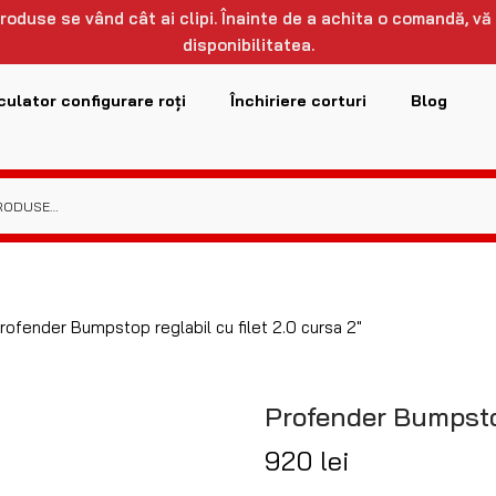
 produse se vând cât ai clipi. Înainte de a achita o comandă, vă
disponibilitatea.
culator configurare roți
Închiriere corturi
Blog
rofender Bumpstop reglabil cu filet 2.0 cursa 2″
Profender Bumpstop 
920
lei