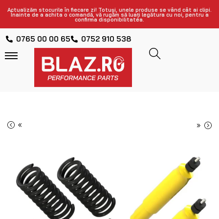
Actualizăm stocurile în fiecare zi! Totuși, unele produse se vând cât ai clipi.
Înainte de a achita o comandă, vă rugăm să luați legătura cu noi, pentru a
confirma disponibilitatea.
0765 00 00 65
0752 910 538
«
»