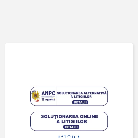
Coș de cumpărături
Pagina de finalizare comandă
Wishlist
URMĂREȘTE-NE PE SOCIAL MEDIA