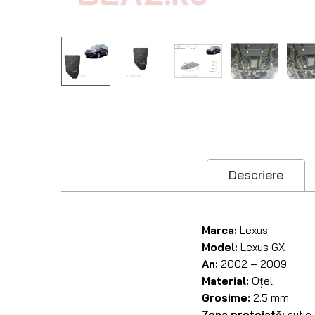
Descriere
Marca:
Lexus
Model:
Lexus GX
An:
2002 – 2009
Material:
Oțel
Grosime:
2.5 mm
Zona protejată:
cutie