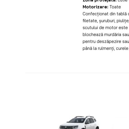
Motorizare:
Toate
Confecționat din tablă 
filetate, șuruburi, piuli
scutului de motor este s
blochează murdăria sau o
pentru deszăpezire sau c
până la rulmenți, curele 