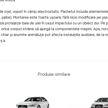
de oțel, vopsit în câmp electrostatic. Pachetul include elemente
țe, șaibe). Montarea este foarte ușoară, fără nicio modificare pe șas
ă protejeze baia de ulei în cazul impactului cu un obiect dur. Pe p
rice corpuri străine să ajungă la componentele mașinii. Apa, noroiu
hiar și anumite animăluțe pot afecta instalațiile auxiliare, de la in
ș.a.
Produse similare