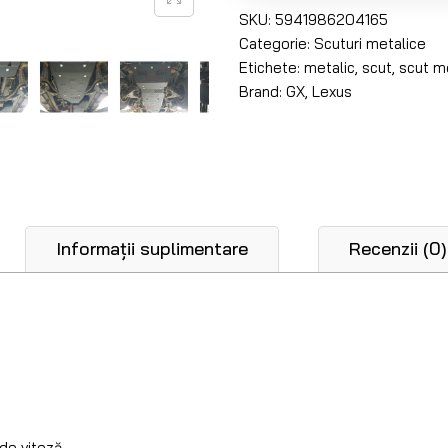
SKU:
5941986204165
Categorie:
Scuturi metalice
Etichete:
metalic
,
scut
,
scut m
Brand:
GX
,
Lexus
Informații suplimentare
Recenzii (0)
 de viteză