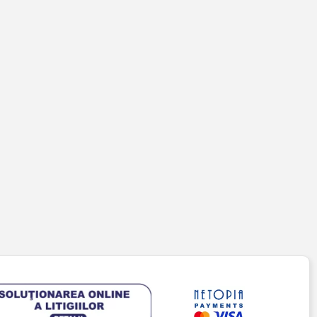
PENTRU CLIENȚI
Cont client
Coș de cumpărături
Pagina de finalizare comandă
Wishlist