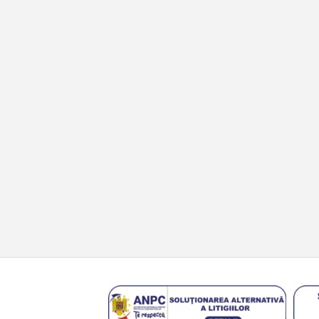
INFORMAȚII
BLAZ
Configurator roți
Blog
Instrucțiuni tehnice blocanți ARB
Contact