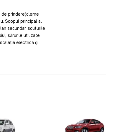
le de prindere(cleme
iu. Scopul principal al
lan secundar, scuturile
l, sărurile utilizate
stalația electrică și