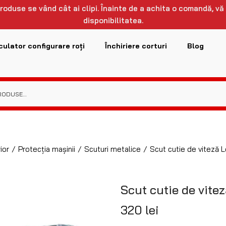
 produse se vând cât ai clipi. Înainte de a achita o comandă, vă
disponibilitatea.
culator configurare roți
Închiriere corturi
Blog
ior
/
Protecția mașinii
/
Scuturi metalice
/
Scut cutie de viteză 
Scut cutie de vite
320
lei