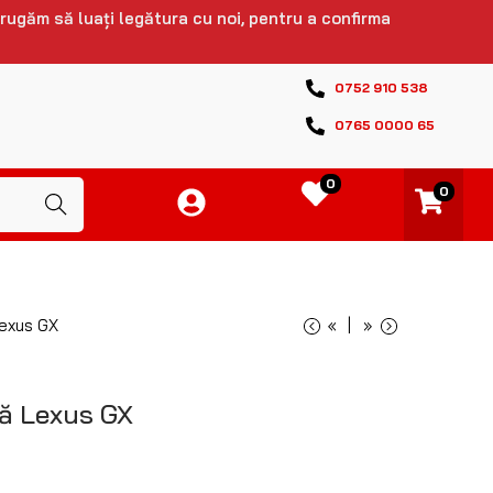
 rugăm să luați legătura cu noi, pentru a confirma
0752 910 538
0765 0000 65
0
0
Caută
Lexus GX
«
»
ză Lexus GX