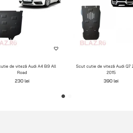
utie de viteză Audi A4 B9 All
Scut cutie de viteză Audi Q7
Road
2015
230
lei
390
lei