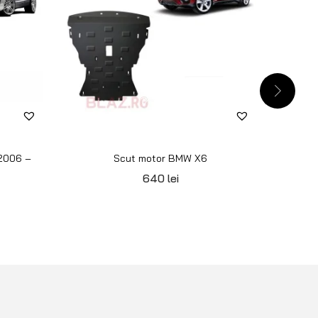
 2006 –
Scut motor BMW X6
640
lei