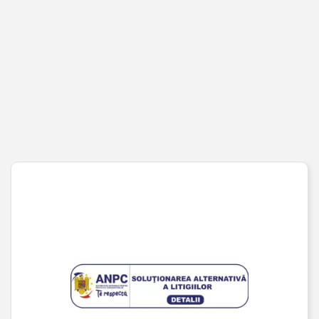
Cont client
Coș de cumpărături
Pagina de finalizare comandă
Wishlist
URMĂREȘTE-NE PE SOCIAL MEDIA