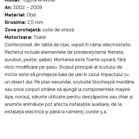
An:
2002 – 2009
Material:
Oțel
Grosime:
2,5 mm
Zona protejată:
cutie de viteză
Motorizare:
Toate
Confecționat din tablă de oțel, vopsit în câmp electrostatic.
Pachetul include elementele de prindere(cleme filetate,
șuruburi, piulițe, șaibe). Montarea este foarte ușoară, fără
nicio modificare pe șasiu. Scopul principal al scutului de
motor este să protejeze baia de ulei în cazul impactului cu
un obiect dur. Pe plan secundar, scuturile blochează murdăria
sau orice corpuri străine să ajungă la componentele mașinii.
Apa, noroiul, sărurile utilizate pentru deszăpezire sau chiar și
anumite animăluțe pot afecta instalațiile auxiliare, de la
instalația electrică și până la rulmenți, curele ș.a.