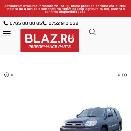
Actualizăm stocurile în fiecare zi! Totuși, unele produse se vând cât ai clipi.
Înainte de a achita o comandă, vă rugăm să luați legătura cu noi, pentru a
confirma disponibilitatea.
0765 00 00 65
0752 910 538
«
»