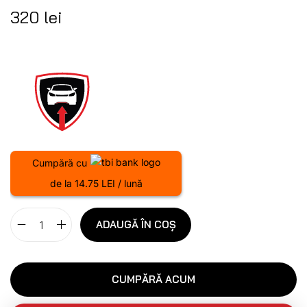
320
lei
Cumpără cu
de la 14.75 LEI / lună
ADAUGĂ ÎN COȘ
CUMPĂRĂ ACUM