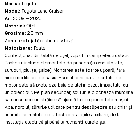
Marca:
Toyota
Model:
Toyota Land Cruiser
An:
2009 – 2025
Material:
Oțel
Grosime:
2.5 mm
Zona protejată:
cutie de viteză
Motorizare:
Toate
Confecționat din tablă de oțel, vopsit în câmp electrostatic.
Pachetul include elementele de prindere(cleme filetate,
șuruburi, piulițe, șaibe). Montarea este foarte ușoară, fără
nicio modificare pe șasiu. Scopul principal al scutului de
motor este să protejeze baia de ulei în cazul impactului cu
un obiect dur. Pe plan secundar, scuturile blochează murdăria
sau orice corpuri străine să ajungă la componentele mașinii.
Apa, noroiul, sărurile utilizate pentru deszăpezire sau chiar și
anumite animăluțe pot afecta instalațiile auxiliare, de la
instalația electrică și până la rulmenți, curele ș.a.