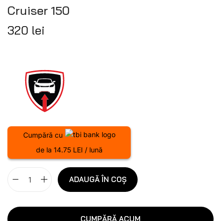
Cruiser 150
320
lei
Cumpără cu
de la 14.75 LEI / lună
ADAUGĂ ÎN COȘ
CUMPĂRĂ ACUM