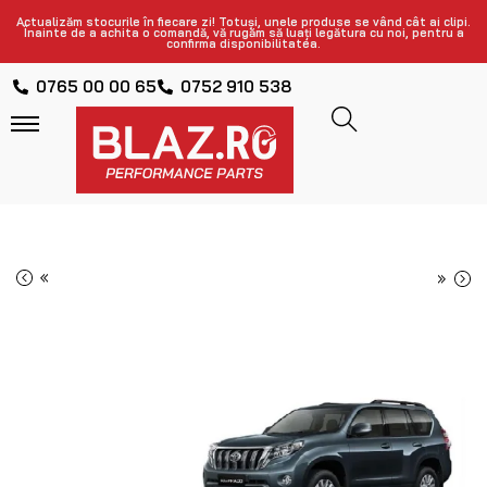
Actualizăm stocurile în fiecare zi! Totuși, unele produse se vând cât ai clipi.
Înainte de a achita o comandă, vă rugăm să luați legătura cu noi, pentru a
confirma disponibilitatea.
0765 00 00 65
0752 910 538
«
»