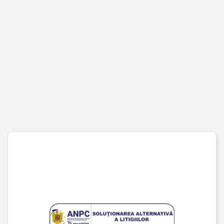
PENTRU CLIENȚI
Cont client
Coș de cumpărături
Pagina de finalizare comandă
Wishlist
URMĂREȘTE-NE PE SOCIAL MEDIA